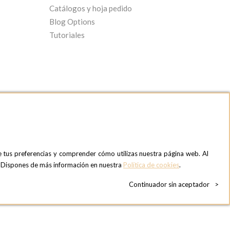
Catálogos y hoja pedido
Blog Options
Tutoriales
e tus preferencias y comprender cómo utilizas nuestra página web. Al
OPTIONS MADRID SHOWROOM
». Dispones de más información en nuestra
Política de cookies
.
C/ Bárbara de Braganza, 2
28004 MADRID
Continuador sin aceptador
>
ESPAñA
Teléfono:
+34 918 300 344