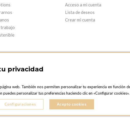
tions
Acceso a mi cuenta
rarnos
Lista de deseos
anos
Crear mi cuenta
 trabajo
stenible
tu privacidad
 página web. También nos permiten personalizar tu experiencia en función d
ARCELONA SHOWROOM
OPTIONS MADRID
ién puedes personalizar tus preferencias haciendo clic en «Configurar cookies
C. Lucio Emilio Cándido, 6,
ONA
28803 Alcalá de Henares, Madrid
Configuraciones
Acepto cookies
ESPAñA
5 724 041
Teléfono:
+34 918 300 344