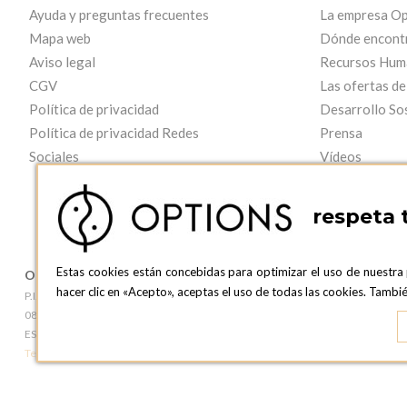
Ayuda y preguntas frecuentes
La empresa Op
Mapa web
Dónde encont
Aviso legal
Recursos Hum
CGV
Las ofertas de
Política de privacidad
Desarrollo So
Política de privacidad Redes
Prensa
Sociales
Vídeos
respeta 
Estas cookies están concebidas para optimizar el uso de nuestra
OPTIONS BARCELONA
OPTIONS B
hacer clic en «Acepto», aceptas el uso de todas las cookies. Tamb
P.I. Can Bernades-Subirà, C/ Ripollès, 12
c/ Laforja, 102
08130 Santa Perpetua de Moguda, Barcelona
08021 BARCEL
ESPAñA
ESPAñA
Teléfono:
+34 935 724 041
Teléfono:
+34 93