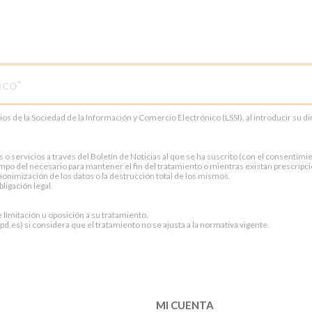
cios de la Sociedad de la Información y Comercio Electrónico (LSSI), al introducir su 
servicios a través del Boletín de Noticias al que se ha suscrito (con el consentimien
po del necesario para mantener el fin del tratamiento o mientras existan prescripci
onimización de los datos o la destrucción total de los mismos.
ligación legal.
e limitación u oposición a su tratamiento.
.es) si considera que el tratamiento no se ajusta a la normativa vigente.
MI CUENTA