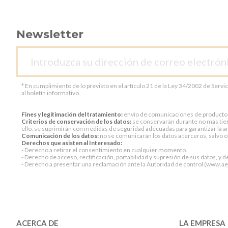
Newsletter
* En cumplimiento de lo previsto en el artículo 21 de la Ley 34/2002 de Servi
al boletín informativo.
Fines y legitimación del tratamiento:
envío de comunicaciones de productos o 
Criterios de conservación de los datos:
se conservarán durante no más tiem
ello, se suprimirán con medidas de seguridad adecuadas para garantizar la an
Comunicación de los datos:
no se comunicarán los datos a terceros, salvo ob
Derechos que asisten al Interesado:
- Derecho a retirar el consentimiento en cualquier momento.
- Derecho de acceso, rectificación, portabilidad y supresión de sus datos, y d
- Derecho a presentar una reclamación ante la Autoridad de control (www.aepd
ACERCA DE
LA EMPRESA