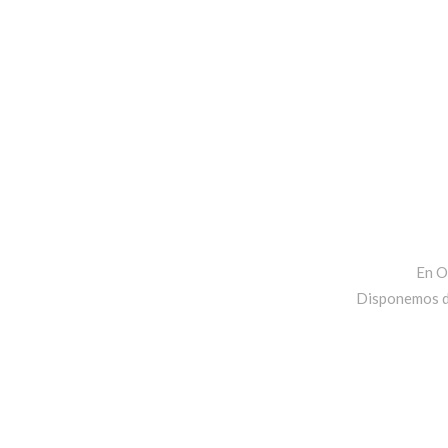
En O
Disponemos de 