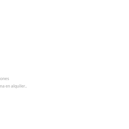
iones
a en alquiler..