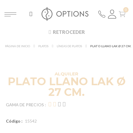
RETROCEDER
PÁGINA DE INICIO
PLATOS
LÍNEAS DE PLATOS
PLATO LLANO LAK Ø 27 CM.
DESCUBRE EN 360°
¡NUEVO!
ALQUILER
PLATO LLANO LAK Ø
27 CM.
GAMA DE PRECIOS :
Código :
15542