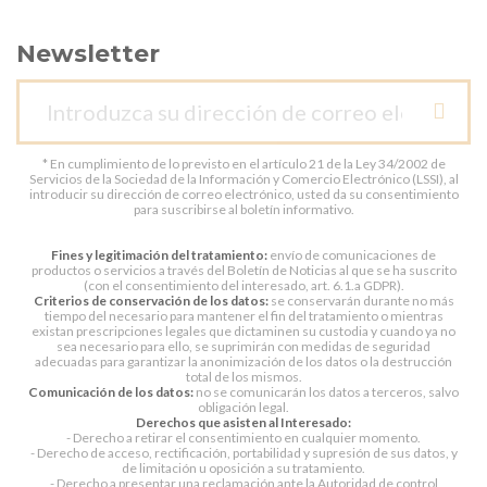
Newsletter
* En cumplimiento de lo previsto en el artículo 21 de la Ley 34/2002 de
Servicios de la Sociedad de la Información y Comercio Electrónico (LSSI), al
introducir su dirección de correo electrónico, usted da su consentimiento
para suscribirse al boletín informativo.
Fines y legitimación del tratamiento:
envío de comunicaciones de
productos o servicios a través del Boletín de Noticias al que se ha suscrito
(con el consentimiento del interesado, art. 6.1.a GDPR).
Criterios de conservación de los datos:
se conservarán durante no más
tiempo del necesario para mantener el fin del tratamiento o mientras
existan prescripciones legales que dictaminen su custodia y cuando ya no
sea necesario para ello, se suprimirán con medidas de seguridad
adecuadas para garantizar la anonimización de los datos o la destrucción
total de los mismos.
Comunicación de los datos:
no se comunicarán los datos a terceros, salvo
obligación legal.
Derechos que asisten al Interesado:
- Derecho a retirar el consentimiento en cualquier momento.
- Derecho de acceso, rectificación, portabilidad y supresión de sus datos, y
de limitación u oposición a su tratamiento.
- Derecho a presentar una reclamación ante la Autoridad de control