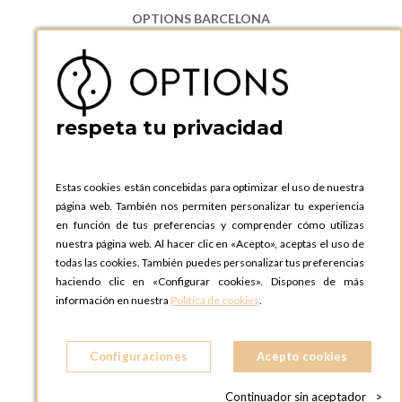
OPTIONS BARCELONA
P.I. Can Bernades-Subirà, C/ Ripollès, 12
08130 Santa Perpetua de Moguda, Barcelona
ESPAñA
Teléfono:
+34 935 724 041
respeta tu privacidad
OPTIONS BARCELONA SHOWROOM
c/ Laforja, 102
08021 BARCELONA
Estas cookies están concebidas para optimizar el uso de nuestra
ESPAñA
página web. También nos permiten personalizar tu experiencia
Teléfono:
+34 935 724 041
en función de tus preferencias y comprender cómo utilizas
nuestra página web. Al hacer clic en «Acepto», aceptas el uso de
OPTIONS MADRID
todas las cookies. También puedes personalizar tus preferencias
C. Lucio Emilio Cándido, 6,
haciendo clic en «Configurar cookies». Dispones de más
28803 Alcalá de Henares, Madrid
información en nuestra
Política de cookies
.
ESPAñA
Teléfono:
+34 918 300 344
Configuraciones
Acepto cookies
OPTIONS MADRID SHOWROOM
C/ Bárbara de Braganza, 2
Continuador sin aceptador
>