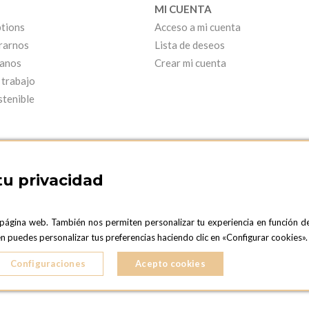
MI CUENTA
tions
Acceso a mi cuenta
rarnos
Lista de deseos
anos
Crear mi cuenta
 trabajo
stenible
tu privacidad
 página web. También nos permiten personalizar tu experiencia en función d
ARCELONA SHOWROOM
OPTIONS MADRID
ién puedes personalizar tus preferencias haciendo clic en «Configurar cookies
C. Lucio Emilio Cándido, 6,
ONA
28803 Alcalá de Henares, Madrid
Configuraciones
Acepto cookies
ESPAñA
5 724 041
Teléfono:
+34 918 300 344