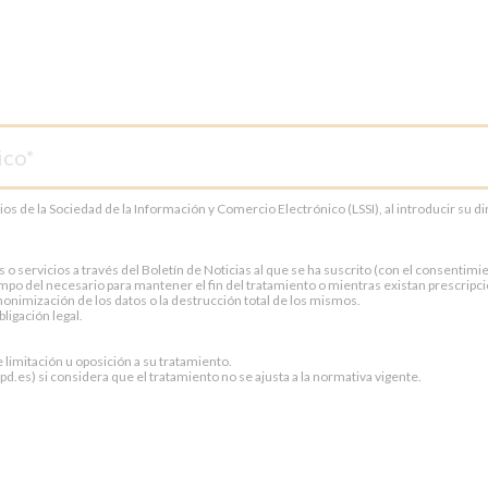
cios de la Sociedad de la Información y Comercio Electrónico (LSSI), al introducir su 
servicios a través del Boletín de Noticias al que se ha suscrito (con el consentimien
po del necesario para mantener el fin del tratamiento o mientras existan prescripci
onimización de los datos o la destrucción total de los mismos.
ligación legal.
e limitación u oposición a su tratamiento.
.es) si considera que el tratamiento no se ajusta a la normativa vigente.