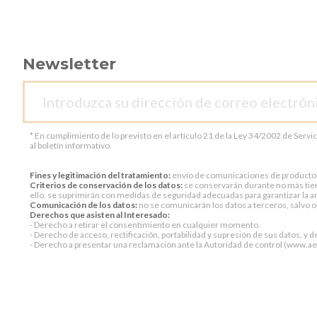
Newsletter
* En cumplimiento de lo previsto en el artículo 21 de la Ley 34/2002 de Servi
al boletín informativo.
Fines y legitimación del tratamiento:
envío de comunicaciones de productos o 
Criterios de conservación de los datos:
se conservarán durante no más tiem
ello, se suprimirán con medidas de seguridad adecuadas para garantizar la an
Comunicación de los datos:
no se comunicarán los datos a terceros, salvo ob
Derechos que asisten al Interesado:
- Derecho a retirar el consentimiento en cualquier momento.
- Derecho de acceso, rectificación, portabilidad y supresión de sus datos, y d
- Derecho a presentar una reclamación ante la Autoridad de control (www.aepd