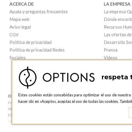
ACERCA DE
LA EMPRESA
Ayuda y preguntas frecuentes
La empresa Op
Mapa web
Dónde encont
Aviso legal
Recursos Hum
CGV
Las ofertas de
Política de privacidad
Desarrollo So
Política de privacidad Redes
Prensa
Sociales
Vídeos
respeta 
Estas cookies están concebidas para optimizar el uso de nuestra
OPTIONS BARCELONA
OPTIONS B
hacer clic en «Acepto», aceptas el uso de todas las cookies. Tamb
P.I. Can Bernades-Subirà, C/ Ripollès, 12
c/ Laforja, 102
08130 Santa Perpetua de Moguda, Barcelona
08021 BARCEL
ESPAñA
ESPAñA
Teléfono:
+34 935 724 041
Teléfono:
+34 93