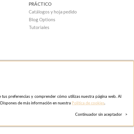
PRÁCTICO
Catálogos y hoja pedido
Blog Options
Tutoriales
e tus preferencias y comprender cómo utilizas nuestra página web. Al
OPTIONS MADRID SHOWROOM
». Dispones de más información en nuestra
Política de cookies
.
C/ Bárbara de Braganza, 2
28004 MADRID
Continuador sin aceptador
>
ESPAñA
Teléfono:
+34 918 300 344