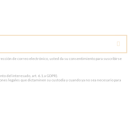
dirección de correo electrónico, usted da su consentimiento para suscribirse
to del interesado, art. 6.1.a GDPR).
ones legales que dictaminen su custodia y cuando ya no sea necesario para