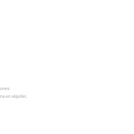
iones
a en alquiler..