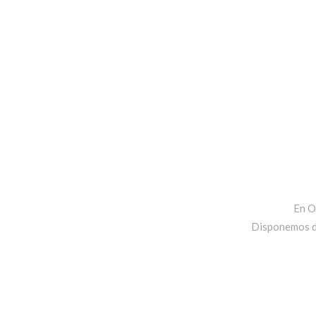
En O
Disponemos de 