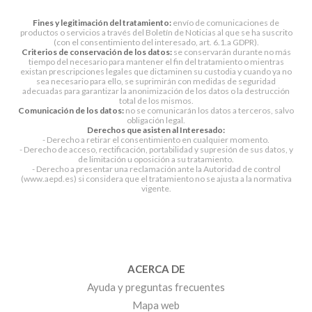
Fines y legitimación del tratamiento:
envío de comunicaciones de
productos o servicios a través del Boletín de Noticias al que se ha suscrito
(con el consentimiento del interesado, art. 6.1.a GDPR).
Criterios de conservación de los datos:
se conservarán durante no más
tiempo del necesario para mantener el fin del tratamiento o mientras
existan prescripciones legales que dictaminen su custodia y cuando ya no
sea necesario para ello, se suprimirán con medidas de seguridad
adecuadas para garantizar la anonimización de los datos o la destrucción
total de los mismos.
Comunicación de los datos:
no se comunicarán los datos a terceros, salvo
obligación legal.
Derechos que asisten al Interesado:
- Derecho a retirar el consentimiento en cualquier momento.
- Derecho de acceso, rectificación, portabilidad y supresión de sus datos, y
de limitación u oposición a su tratamiento.
- Derecho a presentar una reclamación ante la Autoridad de control
(www.aepd.es) si considera que el tratamiento no se ajusta a la normativa
vigente.
ACERCA DE
Ayuda y preguntas frecuentes
Mapa web