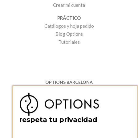
Crear mi cuenta
PRÁCTICO
Catálogos y hoja pedido
Blog Options
Tutoriales
OPTIONS BARCELONA
P.I. Can Bernades-Subirà, C/ Ripollès, 12
08130 Santa Perpetua de Moguda, Barcelona
ESPAñA
Teléfono:
+34 935 724 041
respeta tu privacidad
OPTIONS BARCELONA SHOWROOM
c/ Laforja, 102
08021 BARCELONA