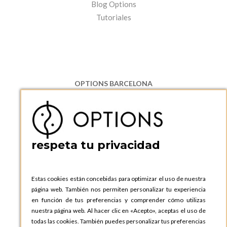
Blog Options
Tutoriales
OPTIONS BARCELONA
P.I. Can Bernades-Subirà, C/ Ripollès, 12
08130 Santa Perpetua de Moguda, Barcelona
ESPAñA
Teléfono:
+34 935 724 041
respeta tu privacidad
OPTIONS BARCELONA SHOWROOM
c/ Laforja, 102
08021 BARCELONA
Estas cookies están concebidas para optimizar el uso de nuestra
ESPAñA
página web. También nos permiten personalizar tu experiencia
Teléfono:
+34 935 724 041
en función de tus preferencias y comprender cómo utilizas
nuestra página web. Al hacer clic en «Acepto», aceptas el uso de
OPTIONS MADRID
todas las cookies. También puedes personalizar tus preferencias
C. Lucio Emilio Cándido, 6,