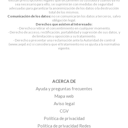
existan prescripciones legales que dictaminen su custodia y cuando ya no
sea necesario para ello, se suprimirán con medidas de seguridad
adecuadas para garantizar la anonimización de los datos o la destrucción
total de los mismos.
Comunicación de los datos:
no se comunicarán los datos a terceros, salvo
obligación legal.
Derechos que asisten al Interesado:
- Derecho a retirar el consentimiento en cualquier momento.
- Derecho de acceso, rectificación, portabilidad y supresión de sus datos, y
de limitación u oposición a su tratamiento.
- Derecho a presentar una reclamación ante la Autoridad de control
(www.aepd.es) si considera que el tratamiento no se ajusta a la normativa
vigente.
ACERCA DE
Ayuda y preguntas frecuentes
Mapa web
Aviso legal
CGV
Política de privacidad
Política de privacidad Redes