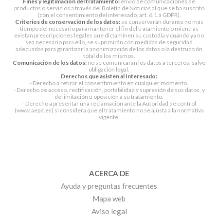
Fines y legitimación del tratamiento:
envío de comunicaciones de
productos o servicios a través del Boletín de Noticias al que se ha suscrito
(con el consentimiento del interesado, art. 6.1.a GDPR).
Criterios de conservación de los datos:
se conservarán durante no más
tiempo del necesario para mantener el fin del tratamiento o mientras
existan prescripciones legales que dictaminen su custodia y cuando ya no
sea necesario para ello, se suprimirán con medidas de seguridad
adecuadas para garantizar la anonimización de los datos o la destrucción
total de los mismos.
Comunicación de los datos:
no se comunicarán los datos a terceros, salvo
obligación legal.
Derechos que asisten al Interesado:
- Derecho a retirar el consentimiento en cualquier momento.
- Derecho de acceso, rectificación, portabilidad y supresión de sus datos, y
de limitación u oposición a su tratamiento.
- Derecho a presentar una reclamación ante la Autoridad de control
(www.aepd.es) si considera que el tratamiento no se ajusta a la normativa
vigente.
ACERCA DE
Ayuda y preguntas frecuentes
Mapa web
Aviso legal