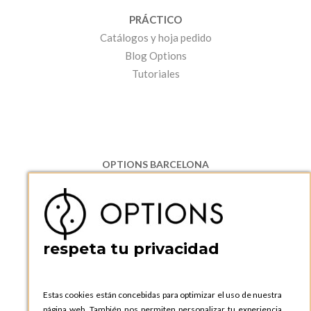
PRÁCTICO
Catálogos y hoja pedido
Blog Options
Tutoriales
OPTIONS BARCELONA
P.I. Can Bernades-Subirà, C/ Ripollès, 12
08130 Santa Perpetua de Moguda, Barcelona
ESPAñA
Teléfono:
+34 935 724 041
respeta tu privacidad
OPTIONS BARCELONA SHOWROOM
c/ Laforja, 102
08021 BARCELONA
Estas cookies están concebidas para optimizar el uso de nuestra
ESPAñA
página web. También nos permiten personalizar tu experiencia