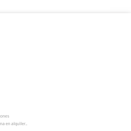
iones
a en alquiler..