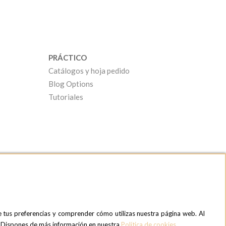
PRÁCTICO
Catálogos y hoja pedido
Blog Options
Tutoriales
e tus preferencias y comprender cómo utilizas nuestra página web. Al
OPTIONS MADRID SHOWROOM
». Dispones de más información en nuestra
Política de cookies
.