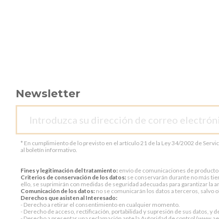
Newsletter
* En cumplimiento de lo previsto en el artículo 21 de la Ley 34/2002 de Servi
al boletín informativo.
Fines y legitimación del tratamiento:
envío de comunicaciones de productos o 
Criterios de conservación de los datos:
se conservarán durante no más tiem
ello, se suprimirán con medidas de seguridad adecuadas para garantizar la an
Comunicación de los datos:
no se comunicarán los datos a terceros, salvo ob
Derechos que asisten al Interesado:
- Derecho a retirar el consentimiento en cualquier momento.
- Derecho de acceso, rectificación, portabilidad y supresión de sus datos, y d
- Derecho a presentar una reclamación ante la Autoridad de control (www.aepd