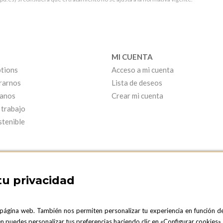
MI CUENTA
tions
Acceso a mi cuenta
rarnos
Lista de deseos
anos
Crear mi cuenta
 trabajo
stenible
tu privacidad
 página web. También nos permiten personalizar tu experiencia en función d
ARCELONA SHOWROOM
OPTIONS MADRID
ién puedes personalizar tus preferencias haciendo clic en «Configurar cookies