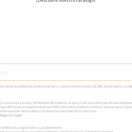
cios de la Sociedad de la Información y Comercio Electrónico (LSSI), al introducir su 
servicios a través del Boletín de Noticias al que se ha suscrito (con el consentimien
po del necesario para mantener el fin del tratamiento o mientras existan prescripci
onimización de los datos o la destrucción total de los mismos.
ligación legal.
e limitación u oposición a su tratamiento.
.es) si considera que el tratamiento no se ajusta a la normativa vigente.