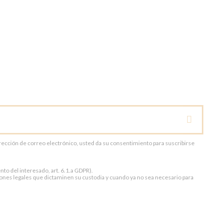
dirección de correo electrónico, usted da su consentimiento para suscribirse
to del interesado, art. 6.1.a GDPR).
ones legales que dictaminen su custodia y cuando ya no sea necesario para