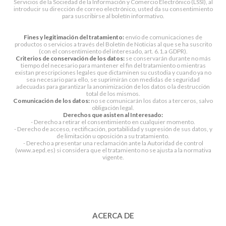
Servicios de la Sociedad de la Información y Comercio Electrónico (LSSI), al
introducir su dirección de correo electrónico, usted da su consentimiento
para suscribirse al boletín informativo.
Fines y legitimación del tratamiento:
envío de comunicaciones de
productos o servicios a través del Boletín de Noticias al que se ha suscrito
(con el consentimiento del interesado, art. 6.1.a GDPR).
Criterios de conservación de los datos:
se conservarán durante no más
tiempo del necesario para mantener el fin del tratamiento o mientras
existan prescripciones legales que dictaminen su custodia y cuando ya no
sea necesario para ello, se suprimirán con medidas de seguridad
adecuadas para garantizar la anonimización de los datos o la destrucción
total de los mismos.
Comunicación de los datos:
no se comunicarán los datos a terceros, salvo
obligación legal.
Derechos que asisten al Interesado:
- Derecho a retirar el consentimiento en cualquier momento.
- Derecho de acceso, rectificación, portabilidad y supresión de sus datos, y
de limitación u oposición a su tratamiento.
- Derecho a presentar una reclamación ante la Autoridad de control
(www.aepd.es) si considera que el tratamiento no se ajusta a la normativa
vigente.
ACERCA DE