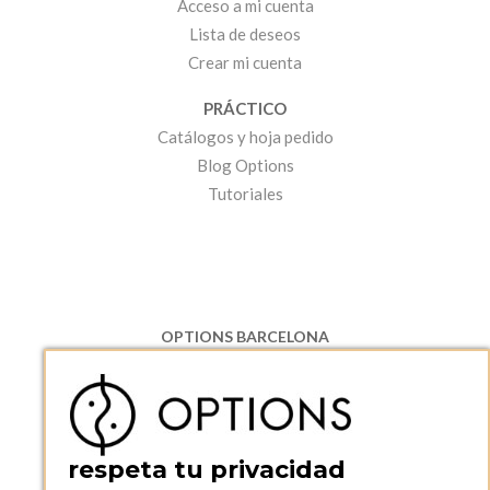
Acceso a mi cuenta
Lista de deseos
Crear mi cuenta
PRÁCTICO
Catálogos y hoja pedido
Blog Options
Tutoriales
OPTIONS BARCELONA
P.I. Can Bernades-Subirà, C/ Ripollès, 12
08130 Santa Perpetua de Moguda, Barcelona
ESPAñA
Teléfono:
+34 935 724 041
respeta tu privacidad
OPTIONS BARCELONA SHOWROOM