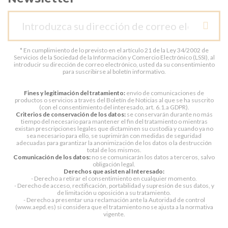
* En cumplimiento de lo previsto en el artículo 21 de la Ley 34/2002 de
Servicios de la Sociedad de la Información y Comercio Electrónico (LSSI), al
introducir su dirección de correo electrónico, usted da su consentimiento
para suscribirse al boletín informativo.
Fines y legitimación del tratamiento:
envío de comunicaciones de
productos o servicios a través del Boletín de Noticias al que se ha suscrito
(con el consentimiento del interesado, art. 6.1.a GDPR).
Criterios de conservación de los datos:
se conservarán durante no más
tiempo del necesario para mantener el fin del tratamiento o mientras
existan prescripciones legales que dictaminen su custodia y cuando ya no
sea necesario para ello, se suprimirán con medidas de seguridad
adecuadas para garantizar la anonimización de los datos o la destrucción
total de los mismos.
Comunicación de los datos:
no se comunicarán los datos a terceros, salvo
obligación legal.
Derechos que asisten al Interesado:
- Derecho a retirar el consentimiento en cualquier momento.
- Derecho de acceso, rectificación, portabilidad y supresión de sus datos, y
de limitación u oposición a su tratamiento.
- Derecho a presentar una reclamación ante la Autoridad de control
(www.aepd.es) si considera que el tratamiento no se ajusta a la normativa
vigente.