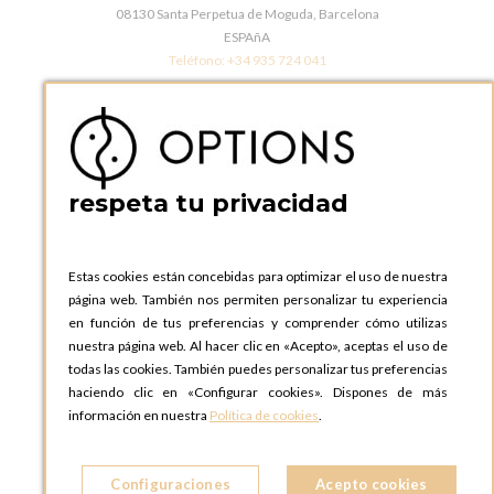
08130 Santa Perpetua de Moguda, Barcelona
ESPAñA
Teléfono:
+34 935 724 041
OPTIONS BARCELONA SHOWROOM
c/ Laforja, 102
08021 BARCELONA
ESPAñA
respeta tu privacidad
Teléfono:
+34 935 724 041
OPTIONS MADRID
C. Lucio Emilio Cándido, 6,
Estas cookies están concebidas para optimizar el uso de nuestra
28803 Alcalá de Henares, Madrid
página web. También nos permiten personalizar tu experiencia
ESPAñA
en función de tus preferencias y comprender cómo utilizas
Teléfono:
+34 918 300 344
nuestra página web. Al hacer clic en «Acepto», aceptas el uso de
todas las cookies. También puedes personalizar tus preferencias
OPTIONS MADRID SHOWROOM
haciendo clic en «Configurar cookies». Dispones de más
C/ Bárbara de Braganza, 2
información en nuestra
Política de cookies
.
28004 MADRID
ESPAñA
Configuraciones
Acepto cookies
Teléfono:
+34 918 300 344