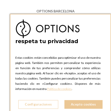
OPTIONS BARCELONA
P.I. Can Bernades-Subirà, C/ Ripollès, 12
08130 Santa Perpetua de Moguda, Barcelona
ESPAñA
Teléfono:
+34 935 724 041
respeta tu privacidad
OPTIONS BARCELONA SHOWROOM
c/ Laforja, 102
08021 BARCELONA
Estas cookies están concebidas para optimizar el uso de nuestra
ESPAñA
página web. También nos permiten personalizar tu experiencia
Teléfono:
+34 935 724 041
en función de tus preferencias y comprender cómo utilizas
nuestra página web. Al hacer clic en «Acepto», aceptas el uso de
OPTIONS MADRID
todas las cookies. También puedes personalizar tus preferencias
C. Lucio Emilio Cándido, 6,
haciendo clic en «Configurar cookies». Dispones de más
28803 Alcalá de Henares, Madrid
información en nuestra
Política de cookies
.
ESPAñA
Teléfono:
+34 918 300 344
Configuraciones
Acepto cookies
OPTIONS MADRID SHOWROOM