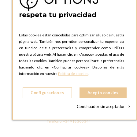
Teléfono:
+34 935 724 041
respeta tu privacidad
OPTIONS BARCELONA SHOWROOM
c/ Laforja, 102
08021 BARCELONA
Estas cookies están concebidas para optimizar el uso de nuestra
ESPAñA
página web. También nos permiten personalizar tu experiencia
Teléfono:
+34 935 724 041
en función de tus preferencias y comprender cómo utilizas
nuestra página web. Al hacer clic en «Acepto», aceptas el uso de
OPTIONS MADRID
todas las cookies. También puedes personalizar tus preferencias
C. Lucio Emilio Cándido, 6,
haciendo clic en «Configurar cookies». Dispones de más
28803 Alcalá de Henares, Madrid
información en nuestra
Política de cookies
.
ESPAñA
Teléfono:
+34 918 300 344
Configuraciones
Acepto cookies
OPTIONS MADRID SHOWROOM
C/ Bárbara de Braganza, 2
Continuador sin aceptador
>
28004 MADRID
ESPAñA
Teléfono:
+34 918 300 344