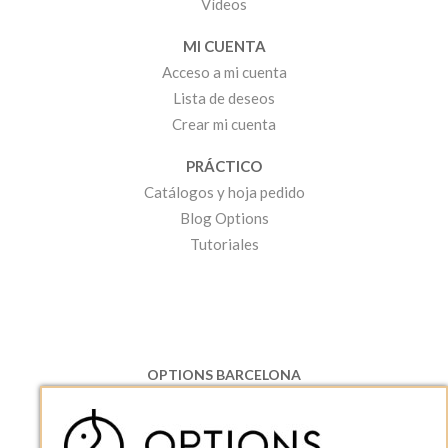
Vídeos
MI CUENTA
Acceso a mi cuenta
Lista de deseos
Crear mi cuenta
PRÁCTICO
Catálogos y hoja pedido
Blog Options
Tutoriales
OPTIONS BARCELONA
P.I. Can Bernades-Subirà, C/ Ripollès, 12
08130 Santa Perpetua de Moguda, Barcelona
ESPAñA