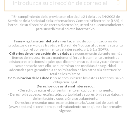
* En cumplimiento de lo previsto en el artículo 21 de la Ley 34/2002 de
Servicios de la Sociedad de la Información y Comercio Electrónico (LSSI), al
introducir su dirección de correo electrónico, usted da su consentimiento
para suscribirse al boletín informativo.
Fines y legitimación del tratamiento:
envío de comunicaciones de
productos o servicios a través del Boletín de Noticias al que se ha suscrito
(con el consentimiento del interesado, art. 6.1.a GDPR).
Criterios de conservación de los datos:
se conservarán durante no más
tiempo del necesario para mantener el fin del tratamiento o mientras
existan prescripciones legales que dictaminen su custodia y cuando ya no
sea necesario para ello, se suprimirán con medidas de seguridad
adecuadas para garantizar la anonimización de los datos o la destrucción
total de los mismos.
Comunicación de los datos:
no se comunicarán los datos a terceros, salvo
obligación legal.
Derechos que asisten al Interesado:
- Derecho a retirar el consentimiento en cualquier momento.
- Derecho de acceso, rectificación, portabilidad y supresión de sus datos, y
de limitación u oposición a su tratamiento.
- Derecho a presentar una reclamación ante la Autoridad de control
(www.aepd.es) si considera que el tratamiento no se ajusta a la normativa
vigente.