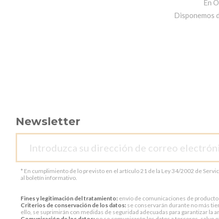
En O
Disponemos de 
Newsletter
* En cumplimiento de lo previsto en el artículo 21 de la Ley 34/2002 de Servi
al boletín informativo.
Fines y legitimación del tratamiento:
envío de comunicaciones de productos o 
Criterios de conservación de los datos:
se conservarán durante no más tiem
ello, se suprimirán con medidas de seguridad adecuadas para garantizar la an
Comunicación de los datos:
no se comunicarán los datos a terceros, salvo ob