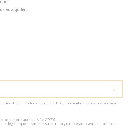
iones
a en alquiler..
dirección de correo electrónico, usted da su consentimiento para suscribirse
to del interesado, art. 6.1.a GDPR).
ones legales que dictaminen su custodia y cuando ya no sea necesario para