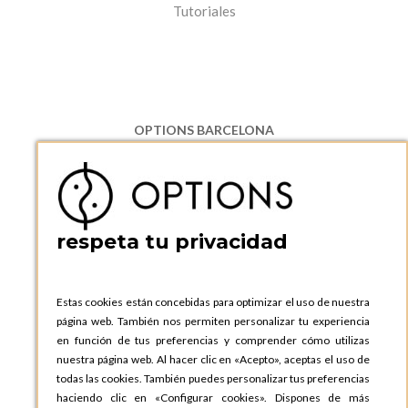
Tutoriales
OPTIONS BARCELONA
P.I. Can Bernades-Subirà, C/ Ripollès, 12
08130 Santa Perpetua de Moguda, Barcelona
ESPAñA
Teléfono:
+34 935 724 041
respeta tu privacidad
OPTIONS BARCELONA SHOWROOM
c/ Laforja, 102
08021 BARCELONA
Estas cookies están concebidas para optimizar el uso de nuestra
ESPAñA
página web. También nos permiten personalizar tu experiencia
Teléfono:
+34 935 724 041
en función de tus preferencias y comprender cómo utilizas
nuestra página web. Al hacer clic en «Acepto», aceptas el uso de
OPTIONS MADRID
todas las cookies. También puedes personalizar tus preferencias
C. Lucio Emilio Cándido, 6,
haciendo clic en «Configurar cookies». Dispones de más
28803 Alcalá de Henares, Madrid