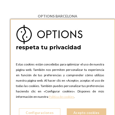
OPTIONS BARCELONA
P.I. Can Bernades-Subirà, C/ Ripollès, 12
08130 Santa Perpetua de Moguda, Barcelona
ESPAñA
Teléfono:
+34 935 724 041
respeta tu privacidad
OPTIONS BARCELONA SHOWROOM
c/ Laforja, 102
08021 BARCELONA
Estas cookies están concebidas para optimizar el uso de nuestra
ESPAñA
página web. También nos permiten personalizar tu experiencia
Teléfono:
+34 935 724 041
en función de tus preferencias y comprender cómo utilizas
nuestra página web. Al hacer clic en «Acepto», aceptas el uso de
OPTIONS MADRID
todas las cookies. También puedes personalizar tus preferencias
C. Lucio Emilio Cándido, 6,
haciendo clic en «Configurar cookies». Dispones de más
28803 Alcalá de Henares, Madrid
información en nuestra
Política de cookies
.
ESPAñA
Teléfono:
+34 918 300 344
Configuraciones
Acepto cookies
OPTIONS MADRID SHOWROOM