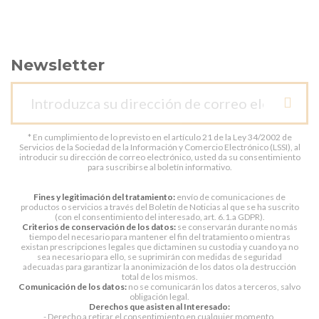
Newsletter
* En cumplimiento de lo previsto en el artículo 21 de la Ley 34/2002 de
Servicios de la Sociedad de la Información y Comercio Electrónico (LSSI), al
introducir su dirección de correo electrónico, usted da su consentimiento
para suscribirse al boletín informativo.
Fines y legitimación del tratamiento:
envío de comunicaciones de
productos o servicios a través del Boletín de Noticias al que se ha suscrito
(con el consentimiento del interesado, art. 6.1.a GDPR).
Criterios de conservación de los datos:
se conservarán durante no más
tiempo del necesario para mantener el fin del tratamiento o mientras
existan prescripciones legales que dictaminen su custodia y cuando ya no
sea necesario para ello, se suprimirán con medidas de seguridad
adecuadas para garantizar la anonimización de los datos o la destrucción
total de los mismos.
Comunicación de los datos:
no se comunicarán los datos a terceros, salvo
obligación legal.
Derechos que asisten al Interesado:
- Derecho a retirar el consentimiento en cualquier momento.