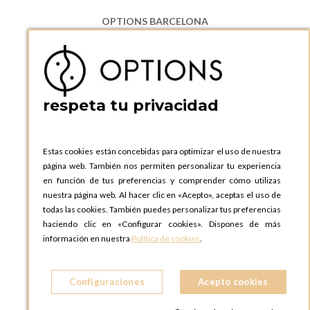
OPTIONS BARCELONA
P.I. Can Bernades-Subirà, C/ Ripollès, 12
08130 Santa Perpetua de Moguda, Barcelona
ESPAñA
Teléfono:
+34 935 724 041
respeta tu privacidad
OPTIONS BARCELONA SHOWROOM
c/ Laforja, 102
08021 BARCELONA
Estas cookies están concebidas para optimizar el uso de nuestra
ESPAñA
página web. También nos permiten personalizar tu experiencia
Teléfono:
+34 935 724 041
en función de tus preferencias y comprender cómo utilizas
nuestra página web. Al hacer clic en «Acepto», aceptas el uso de
OPTIONS MADRID
todas las cookies. También puedes personalizar tus preferencias
C. Lucio Emilio Cándido, 6,
haciendo clic en «Configurar cookies». Dispones de más
28803 Alcalá de Henares, Madrid
información en nuestra
Política de cookies
.
ESPAñA
Teléfono:
+34 918 300 344
Configuraciones
Acepto cookies
OPTIONS MADRID SHOWROOM
C/ Bárbara de Braganza, 2