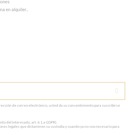
iones
a en alquiler..
dirección de correo electrónico, usted da su consentimiento para suscribirse
to del interesado, art. 6.1.a GDPR).
ones legales que dictaminen su custodia y cuando ya no sea necesario para