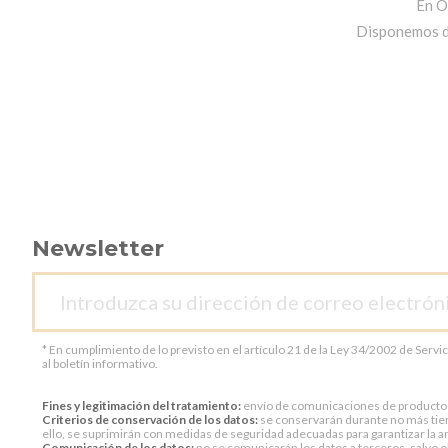
En O
Disponemos de 
Newsletter
* En cumplimiento de lo previsto en el artículo 21 de la Ley 34/2002 de Servi
al boletín informativo.
Fines y legitimación del tratamiento:
envío de comunicaciones de productos o 
Criterios de conservación de los datos:
se conservarán durante no más tiem
ello, se suprimirán con medidas de seguridad adecuadas para garantizar la an
Comunicación de los datos:
no se comunicarán los datos a terceros, salvo ob