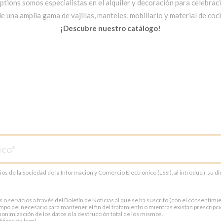
ptions somos especialistas en el alquiler y decoración para celebrac
una amplia gama de vajillas, manteles, mobiliario y material de cocin
¡Descubre nuestro catálogo!
cios de la Sociedad de la Información y Comercio Electrónico (LSSI), al introducir su 
servicios a través del Boletín de Noticias al que se ha suscrito (con el consentimien
po del necesario para mantener el fin del tratamiento o mientras existan prescripci
onimización de los datos o la destrucción total de los mismos.
ligación legal.