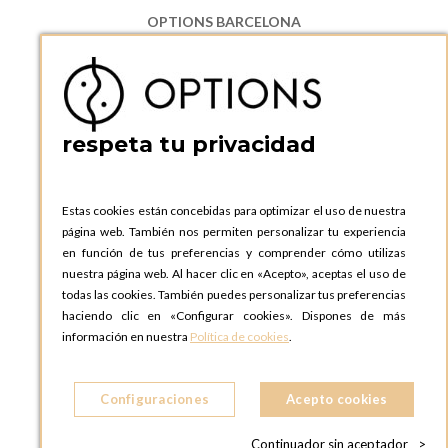
OPTIONS BARCELONA
P.I. Can Bernades-Subirà, C/ Ripollès, 12
08130 Santa Perpetua de Moguda, Barcelona
ESPAñA
Teléfono:
+34 935 724 041
respeta tu privacidad
OPTIONS BARCELONA SHOWROOM
c/ Laforja, 102
08021 BARCELONA
Estas cookies están concebidas para optimizar el uso de nuestra
ESPAñA
página web. También nos permiten personalizar tu experiencia
Teléfono:
+34 935 724 041
en función de tus preferencias y comprender cómo utilizas
nuestra página web. Al hacer clic en «Acepto», aceptas el uso de
OPTIONS MADRID
todas las cookies. También puedes personalizar tus preferencias
C. Lucio Emilio Cándido, 6,
haciendo clic en «Configurar cookies». Dispones de más
28803 Alcalá de Henares, Madrid
información en nuestra
Política de cookies
.
ESPAñA
Teléfono:
+34 918 300 344
Configuraciones
Acepto cookies
OPTIONS MADRID SHOWROOM
C/ Bárbara de Braganza, 2
Continuador sin aceptador
>