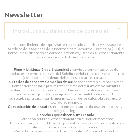
Newsletter
* En cumplimiento de lo previsto en el artículo 21 de la Ley 34/2002 de
Servicios de la Sociedad de la Información y Comercio Electrónico (LSSI), al
introducir su dirección de correo electrónico, usted da su consentimiento
para suscribirse al boletín informativo.
Fines y legitimación del tratamiento:
envío de comunicaciones de
productos o servicios a través del Boletín de Noticias al que se ha suscrito
(con el consentimiento del interesado, art. 6.1.a GDPR).
Criterios de conservación de los datos:
se conservarán durante no más
tiempo del necesario para mantener el fin del tratamiento o mientras
existan prescripciones legales que dictaminen su custodia y cuando ya no
sea necesario para ello, se suprimirán con medidas de seguridad
adecuadas para garantizar la anonimización de los datos o la destrucción
total de los mismos.
Comunicación de los datos:
no se comunicarán los datos a terceros, salvo
obligación legal.
Derechos que asisten al Interesado:
- Derecho a retirar el consentimiento en cualquier momento.
- Derecho de acceso, rectificación, portabilidad y supresión de sus datos, y
de limitación u oposición a su tratamiento.
- Derecho a presentar una reclamación ante la Autoridad de control