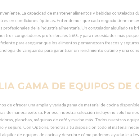
conveniente. La capacidad de mantener alimentos y bebidas congelados d
tres en condiciones óptimas. Entendemos que cada negocio tiene neces
rofesionales de la industria alimentaria. Un congelador alquilado te bri
 nuestros congeladores profesionales 560L y para necesidades más pequeñ
iciente para asegurar que los alimentos permanezcan frescos y seguros p
ología de vanguardia para garantizar un rendimiento óptimo y una cons
IA GAMA DE EQUIPOS DE 
s de ofrecer una amplia y variada gama de material de cocina disponible
arias de manera exitosa. Por eso, nuestra selección incluye no solo hor
eidoras, planchas, máquinas de café y mucho más. Todos nuestros equip
mo y seguro. Con Options, tendrás a tu disposición todo el material neces
alquiler de equipos de cocina y descubre cómo podemos ayudarte a llevar