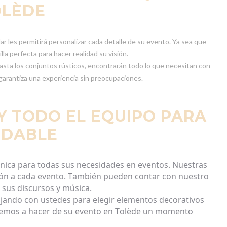
OLÈDE
ar les permitirá personalizar cada detalle de su evento. Ya sea que
la perfecta para hacer realidad su visión.
hasta los conjuntos rústicos, encontrarán todo lo que necesitan con
 garantiza una experiencia sin preocupaciones.
Y TODO EL EQUIPO PARA
VIDABLE
nica
para
todas
sus
necesidades
en
eventos
.
Nuestras
ión
a
cada
evento
.
También
pueden
contar
con
nuestro
 sus
discursos
y
música
.
ajando
con
ustedes
para
elegir
elementos
decorativos
emos
a
hacer
de su
evento
en Tolède un
momento