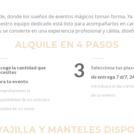
de,
donde
los
sueños
de
eventos
mágicos
toman forma. Ya
estro
equipo
dedicado
está
listo
para
acompañarlos
en
ca
s
se
convierte
en
una
experiencia
profesional
y
cálida
,
dise
ALQUILE EN 4 PASOS
3
coge la cantidad que
Selecciona tus plaz
cesites
de entrega 7 d/7, 2
ra tu evento
Introduzca el día y la h
mprobaremos la
de su evento
sponibilidad de los artículos
cluidos en su cesta
AJILLA Y MANTELES DISP