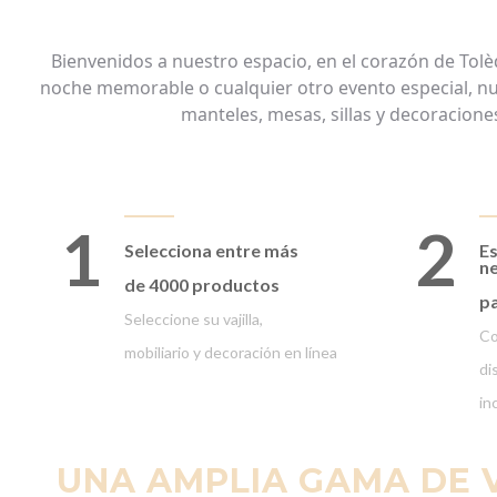
Bienvenidos
a
nuestro
espacio
, en el
corazón
de Tolè
noche
memorable
o
cualquier
otro
evento
especial
,
nu
manteles
, mesas, sillas y
decoracione
1
2
Selecciona entre
más
Es
ne
de 4000 productos
pa
Seleccione su vajilla,
Co
mobiliario y decoración en línea
di
in
UNA AMPLIA GAMA DE V