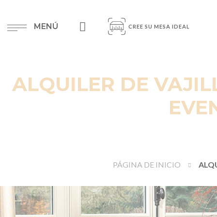
MENÚ
CREE SU MESA IDEAL
ALQUILER DE VAJIL
EVE
PÁGINA DE INICIO
ALQU