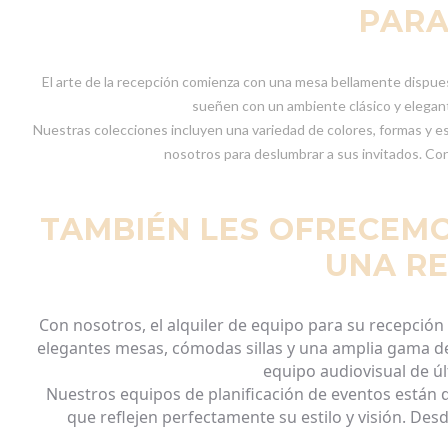
PARA
El arte de la recepción comienza con una mesa bellamente dispuesta
sueñen con un ambiente clásico y elegante
Nuestras colecciones incluyen una variedad de colores, formas y es
nosotros para deslumbrar a sus invitados. Con
TAMBIÉN LES OFRECEMO
UNA RE
Con
nosotros
, el
alquiler
de
equipo
para su
recepción
elegantes
mesas,
cómodas
sillas y
una
amplia
gama
d
equipo
audiovisual
de
ú
Nuestros
equipos
de
planificación
de
eventos
están
d
que
reflejen
perfectamente
su
estilo
y
visión
.
Des