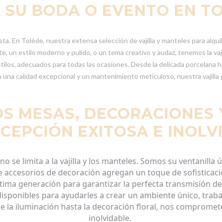
 SU BODA O EVENTO EN T
. En Tolède, nuestra extensa selección de vajilla y manteles para alquil
, un estilo moderno y pulido, o un tema creativo y audaz, tenemos la vajil
tilos, adecuados para todas las ocasiones. Desde la delicada porcelana 
 una calidad excepcional y un mantenimiento meticuloso, nuestra vajilla
S MESAS, DECORACIONES 
CEPCIÓN EXITOSA E INOL
no se limita
a
la
vajilla
y los
manteles
. Somos su
ventanilla
ú
e
accesorios
de
decoración
agregan
un toque
de
sofisticac
ltima
generación
para
garantizar
la
perfecta
transmisión
de
isponibles para
ayudarles
a
crear
un
ambiente
único
,
trab
de
la
iluminación
hasta
la
decoración
floral, nos
compromet
inolvidable
.