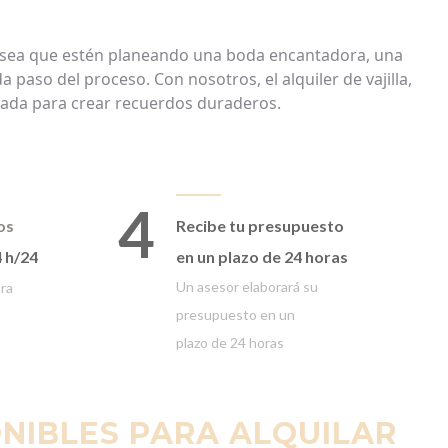
sea
que
estén
planeando
una
boda
encantadora
,
una
da
paso
del
proceso
. Con
nosotros
, el
alquiler
de
vajilla
,
ñada
para
crear
recuerdos
duraderos
.
4
os
Recibe tu presupuesto
4 h/24
en un plazo de 24 horas
Un asesor elaborará
su
ora
presupuesto en un
plazo
de 24 horas
ONIBLES PARA ALQUILAR