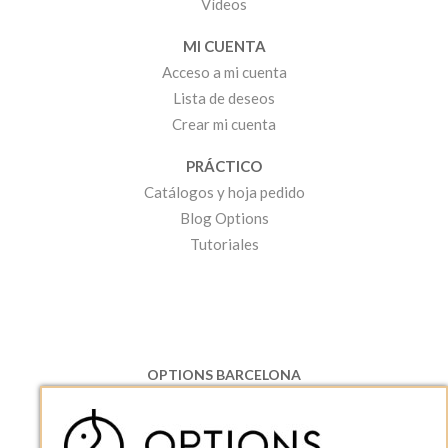
Vídeos
MI CUENTA
Acceso a mi cuenta
Lista de deseos
Crear mi cuenta
PRÁCTICO
Catálogos y hoja pedido
Blog Options
Tutoriales
OPTIONS BARCELONA
P.I. Can Bernades-Subirà, C/ Ripollès, 12
08130 Santa Perpetua de Moguda, Barcelona
ESPAñA