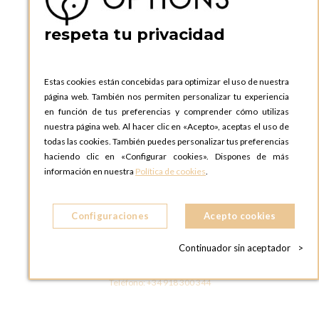
Teléfono:
+34 935 724 041
respeta tu privacidad
OPTIONS BARCELONA SHOWROOM
c/ Laforja, 102
08021 BARCELONA
Estas cookies están concebidas para optimizar el uso de nuestra
ESPAñA
página web. También nos permiten personalizar tu experiencia
Teléfono:
+34 935 724 041
en función de tus preferencias y comprender cómo utilizas
nuestra página web. Al hacer clic en «Acepto», aceptas el uso de
OPTIONS MADRID
todas las cookies. También puedes personalizar tus preferencias
C. Lucio Emilio Cándido, 6,
haciendo clic en «Configurar cookies». Dispones de más
28803 Alcalá de Henares, Madrid
información en nuestra
Política de cookies
.
ESPAñA
Teléfono:
+34 918 300 344
Configuraciones
Acepto cookies
OPTIONS MADRID SHOWROOM
C/ Bárbara de Braganza, 2
Continuador sin aceptador
>
28004 MADRID
ESPAñA
Teléfono:
+34 918 300 344