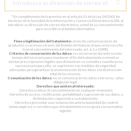
* En cumplimiento de lo previsto en el artículo 21 de la Ley 34/2002 de
Servicios de la Sociedad de la Información y Comercio Electrónico (LSSI), al
introducir su dirección de correo electrónico, usted da su consentimiento
para suscribirse al boletín informativo.
Fines y legitimación del tratamiento:
envío de comunicaciones de
productos o servicios a través del Boletín de Noticias al que se ha suscrito
(con el consentimiento del interesado, art. 6.1.a GDPR).
Criterios de conservación de los datos:
se conservarán durante no más
tiempo del necesario para mantener el fin del tratamiento o mientras
existan prescripciones legales que dictaminen su custodia y cuando ya no
sea necesario para ello, se suprimirán con medidas de seguridad
adecuadas para garantizar la anonimización de los datos o la destrucción
total de los mismos.
Comunicación de los datos:
no se comunicarán los datos a terceros, salvo
obligación legal.
Derechos que asisten al Interesado:
- Derecho a retirar el consentimiento en cualquier momento.
- Derecho de acceso, rectificación, portabilidad y supresión de sus datos, y
de limitación u oposición a su tratamiento.
- Derecho a presentar una reclamación ante la Autoridad de control
(www.aepd.es) si considera que el tratamiento no se ajusta a la normativa
vigente.