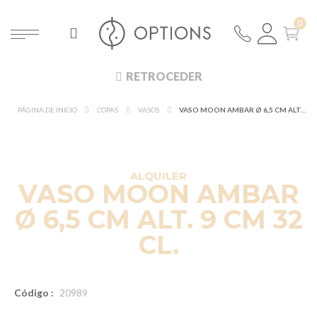
RETROCEDER
PÁGINA DE INICIO
COPAS
VASOS
VASO MOON AMBAR Ø 6,5 CM ALT. 9 CM 32 CL.
DESCUBRE EN 360°
¡NUEVO!
ALQUILER
VASO MOON AMBAR
Ø 6,5 CM ALT. 9 CM 32
CL.
Código :
20989