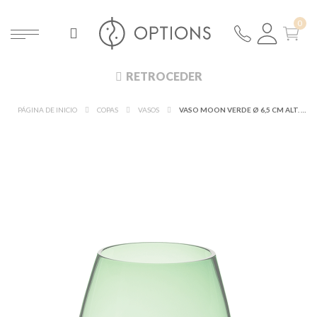
RETROCEDER
PÁGINA DE INICIO
COPAS
VASOS
VASO MOON VERDE Ø 6,5 CM ALT. 9 CM 32 CL.