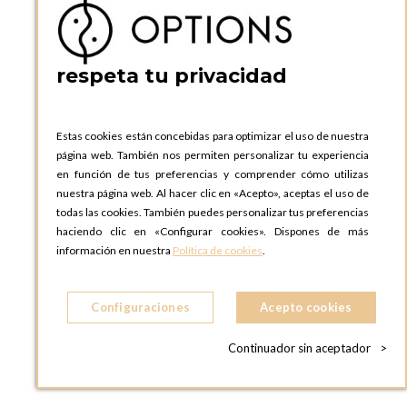
respeta tu privacidad
No compre, alquile
VAJILLA, MOBILIARIO Y DECORACIÓN
Estas cookies están concebidas para optimizar el uso de nuestra
página web. También nos permiten personalizar tu experiencia
en función de tus preferencias y comprender cómo utilizas
nuestra página web. Al hacer clic en «Acepto», aceptas el uso de
todas las cookies. También puedes personalizar tus preferencias
Devolución de vajilla sin lavar
haciendo clic en «Configurar cookies». Dispones de más
NOSOTROS LAVAMOS LOS PLATOS
información en nuestra
Política de cookies
.
Configuraciones
Acepto cookies
Enviamos a toda Europa
Continuador sin aceptador
>
A LAS 19 ZONAS EN LAS QUE ESTAMOS PRESENTES