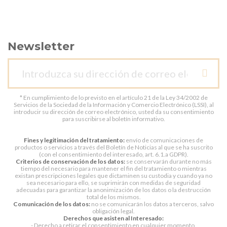
Newsletter
* En cumplimiento de lo previsto en el artículo 21 de la Ley 34/2002 de
Servicios de la Sociedad de la Información y Comercio Electrónico (LSSI), al
introducir su dirección de correo electrónico, usted da su consentimiento
para suscribirse al boletín informativo.
Fines y legitimación del tratamiento:
envío de comunicaciones de
productos o servicios a través del Boletín de Noticias al que se ha suscrito
(con el consentimiento del interesado, art. 6.1.a GDPR).
Criterios de conservación de los datos:
se conservarán durante no más
tiempo del necesario para mantener el fin del tratamiento o mientras
existan prescripciones legales que dictaminen su custodia y cuando ya no
sea necesario para ello, se suprimirán con medidas de seguridad
adecuadas para garantizar la anonimización de los datos o la destrucción
total de los mismos.
Comunicación de los datos:
no se comunicarán los datos a terceros, salvo
obligación legal.
Derechos que asisten al Interesado:
- Derecho a retirar el consentimiento en cualquier momento.