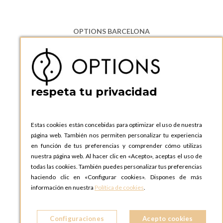
OPTIONS BARCELONA
P.I. Can Bernades-Subirà, C/ Ripollès, 12
08130 Santa Perpetua de Moguda, Barcelona
ESPAñA
Teléfono:
+34 935 724 041
respeta tu privacidad
OPTIONS BARCELONA SHOWROOM
c/ Laforja, 102
08021 BARCELONA
Estas cookies están concebidas para optimizar el uso de nuestra
ESPAñA
página web. También nos permiten personalizar tu experiencia
Teléfono:
+34 935 724 041
en función de tus preferencias y comprender cómo utilizas
nuestra página web. Al hacer clic en «Acepto», aceptas el uso de
OPTIONS MADRID
todas las cookies. También puedes personalizar tus preferencias
C. Lucio Emilio Cándido, 6,
haciendo clic en «Configurar cookies». Dispones de más
28803 Alcalá de Henares, Madrid
información en nuestra
Política de cookies
.
ESPAñA
Teléfono:
+34 918 300 344
Configuraciones
Acepto cookies
OPTIONS MADRID SHOWROOM