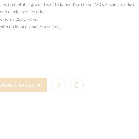
pies en metal negro mate, este banco Kermesse 220 x 25 cm se utiliza
omo comidas en interior.
e negra 220 x 70 cm.
ién en blanco y madera natural.
ÑADIR A LA CESTA