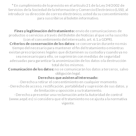
* En cumplimiento de lo previsto en el artículo 21 de la Ley 34/2002 de
Servicios de la Sociedad de la Información y Comercio Electrónico (LSSI), al
introducir su dirección de correo electrónico, usted da su consentimiento
para suscribirse al boletín informativo.
Fines y legitimación del tratamiento:
envío de comunicaciones de
productos o servicios a través del Boletín de Noticias al que se ha suscrito
(con el consentimiento del interesado, art. 6.1.a GDPR).
Criterios de conservación de los datos:
se conservarán durante no más
tiempo del necesario para mantener el fin del tratamiento o mientras
existan prescripciones legales que dictaminen su custodia y cuando ya no
sea necesario para ello, se suprimirán con medidas de seguridad
adecuadas para garantizar la anonimización de los datos o la destrucción
total de los mismos.
Comunicación de los datos:
no se comunicarán los datos a terceros, salvo
obligación legal.
Derechos que asisten al Interesado:
- Derecho a retirar el consentimiento en cualquier momento.
- Derecho de acceso, rectificación, portabilidad y supresión de sus datos, y
de limitación u oposición a su tratamiento.
- Derecho a presentar una reclamación ante la Autoridad de control
(www.aepd.es) si considera que el tratamiento no se ajusta a la normativa
vigente.