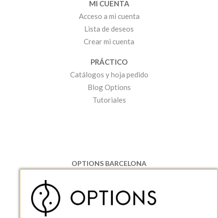
MI CUENTA
Acceso a mi cuenta
Lista de deseos
Crear mi cuenta
PRÁCTICO
Catálogos y hoja pedido
Blog Options
Tutoriales
OPTIONS BARCELONA
P.I. Can Bernades-Subirà, C/ Ripollès, 12
08130 Santa Perpetua de Moguda, Barcelona
ESPAñA
Teléfono:
+34 935 724 041