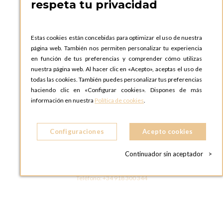
respeta tu privacidad
OPTIONS BARCELONA SHOWROOM
c/ Laforja, 102
08021 BARCELONA
Estas cookies están concebidas para optimizar el uso de nuestra
ESPAñA
página web. También nos permiten personalizar tu experiencia
Teléfono:
+34 935 724 041
en función de tus preferencias y comprender cómo utilizas
nuestra página web. Al hacer clic en «Acepto», aceptas el uso de
OPTIONS MADRID
todas las cookies. También puedes personalizar tus preferencias
C. Lucio Emilio Cándido, 6,
haciendo clic en «Configurar cookies». Dispones de más
28803 Alcalá de Henares, Madrid
información en nuestra
Política de cookies
.
ESPAñA
Teléfono:
+34 918 300 344
Configuraciones
Acepto cookies
OPTIONS MADRID SHOWROOM
C/ Bárbara de Braganza, 2
Continuador sin aceptador
>
28004 MADRID
ESPAñA
Teléfono:
+34 918 300 344