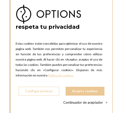
P.I. Can Bernades-Subirà, C/ Ripollès, 12
08130 Santa Perpetua de Moguda, Barcelona
ESPAñA
Teléfono:
+34 935 724 041
respeta tu privacidad
OPTIONS BARCELONA SHOWROOM
c/ Laforja, 102
08021 BARCELONA
Estas cookies están concebidas para optimizar el uso de nuestra
ESPAñA
página web. También nos permiten personalizar tu experiencia
Teléfono:
+34 935 724 041
en función de tus preferencias y comprender cómo utilizas
nuestra página web. Al hacer clic en «Acepto», aceptas el uso de
OPTIONS MADRID
todas las cookies. También puedes personalizar tus preferencias
C. Lucio Emilio Cándido, 6,
haciendo clic en «Configurar cookies». Dispones de más
28803 Alcalá de Henares, Madrid
información en nuestra
Política de cookies
.
ESPAñA
Teléfono:
+34 918 300 344
Configuraciones
Acepto cookies
OPTIONS MADRID SHOWROOM
C/ Bárbara de Braganza, 2
Continuador sin aceptador
>
28004 MADRID
ESPAñA