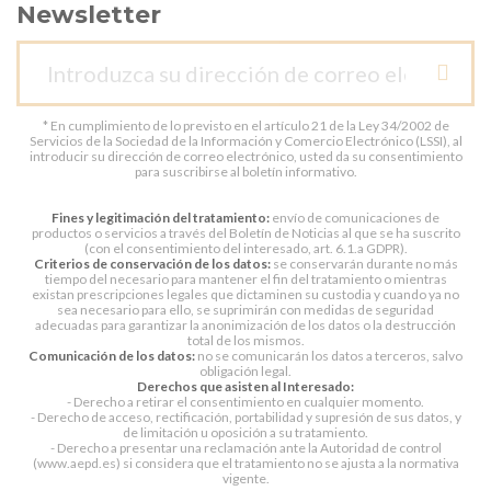
Newsletter
* En cumplimiento de lo previsto en el artículo 21 de la Ley 34/2002 de
Servicios de la Sociedad de la Información y Comercio Electrónico (LSSI), al
introducir su dirección de correo electrónico, usted da su consentimiento
para suscribirse al boletín informativo.
Fines y legitimación del tratamiento:
envío de comunicaciones de
productos o servicios a través del Boletín de Noticias al que se ha suscrito
(con el consentimiento del interesado, art. 6.1.a GDPR).
Criterios de conservación de los datos:
se conservarán durante no más
tiempo del necesario para mantener el fin del tratamiento o mientras
existan prescripciones legales que dictaminen su custodia y cuando ya no
sea necesario para ello, se suprimirán con medidas de seguridad
adecuadas para garantizar la anonimización de los datos o la destrucción
total de los mismos.
Comunicación de los datos:
no se comunicarán los datos a terceros, salvo
obligación legal.
Derechos que asisten al Interesado:
- Derecho a retirar el consentimiento en cualquier momento.
- Derecho de acceso, rectificación, portabilidad y supresión de sus datos, y
de limitación u oposición a su tratamiento.
- Derecho a presentar una reclamación ante la Autoridad de control
(www.aepd.es) si considera que el tratamiento no se ajusta a la normativa
vigente.