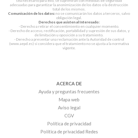
sea necesario para ello, se suprimirán con medidas de seguridad
adecuadas para garantizar la anonimización de los datos o la destrucción
total de los mismos.
Comunicación de los datos:
no se comunicarán los datos a terceros, salvo
obligación legal.
Derechos que asisten al Interesado:
- Derecho a retirar el consentimiento en cualquier momento.
- Derecho de acceso, rectificación, portabilidad y supresión de sus datos, y
de limitación u oposición a su tratamiento.
- Derecho a presentar una reclamación ante la Autoridad de control
(www.aepd.es) si considera que el tratamiento no se ajusta a la normativa
vigente.
ACERCA DE
Ayuda y preguntas frecuentes
Mapa web
Aviso legal
CGV
Política de privacidad
Política de privacidad Redes