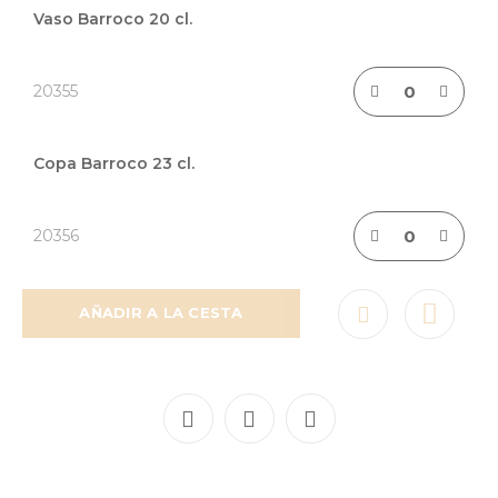
de
Vaso Barroco 20 cl.
artículos
agrupados
20355
Copa Barroco 23 cl.
20356
AÑADIR A LA CESTA