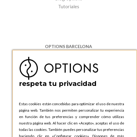
Tutoriales
OPTIONS BARCELONA
P.I. Can Bernades-Subirà, C/ Ripollès, 12
08130 Santa Perpetua de Moguda, Barcelona
ESPAñA
Teléfono:
+34 935 724 041
respeta tu privacidad
OPTIONS BARCELONA SHOWROOM
c/ Laforja, 102
08021 BARCELONA
Estas cookies están concebidas para optimizar el uso de nuestra
ESPAñA
página web. También nos permiten personalizar tu experiencia
Teléfono:
+34 935 724 041
en función de tus preferencias y comprender cómo utilizas
nuestra página web. Al hacer clic en «Acepto», aceptas el uso de
OPTIONS MADRID
todas las cookies. También puedes personalizar tus preferencias
C. Lucio Emilio Cándido, 6,
haciendo clic en «Configurar cookies». Dispones de más