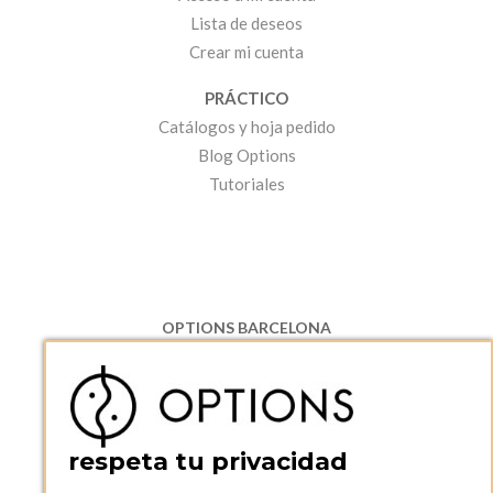
Lista de deseos
Crear mi cuenta
PRÁCTICO
Catálogos y hoja pedido
Blog Options
Tutoriales
OPTIONS BARCELONA
P.I. Can Bernades-Subirà, C/ Ripollès, 12
08130 Santa Perpetua de Moguda, Barcelona
ESPAñA
Teléfono:
+34 935 724 041
respeta tu privacidad
OPTIONS BARCELONA SHOWROOM