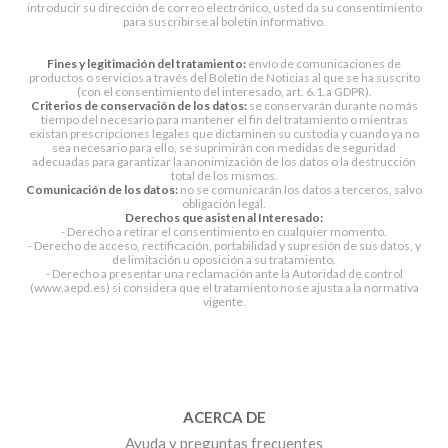
introducir su dirección de correo electrónico, usted da su consentimiento
para suscribirse al boletín informativo.
Fines y legitimación del tratamiento:
envío de comunicaciones de
productos o servicios a través del Boletín de Noticias al que se ha suscrito
(con el consentimiento del interesado, art. 6.1.a GDPR).
Criterios de conservación de los datos:
se conservarán durante no más
tiempo del necesario para mantener el fin del tratamiento o mientras
existan prescripciones legales que dictaminen su custodia y cuando ya no
sea necesario para ello, se suprimirán con medidas de seguridad
adecuadas para garantizar la anonimización de los datos o la destrucción
total de los mismos.
Comunicación de los datos:
no se comunicarán los datos a terceros, salvo
obligación legal.
Derechos que asisten al Interesado:
- Derecho a retirar el consentimiento en cualquier momento.
- Derecho de acceso, rectificación, portabilidad y supresión de sus datos, y
de limitación u oposición a su tratamiento.
- Derecho a presentar una reclamación ante la Autoridad de control
(www.aepd.es) si considera que el tratamiento no se ajusta a la normativa
vigente.
ACERCA DE
Ayuda y preguntas frecuentes