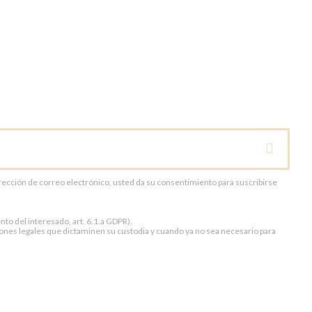
dirección de correo electrónico, usted da su consentimiento para suscribirse
to del interesado, art. 6.1.a GDPR).
ones legales que dictaminen su custodia y cuando ya no sea necesario para