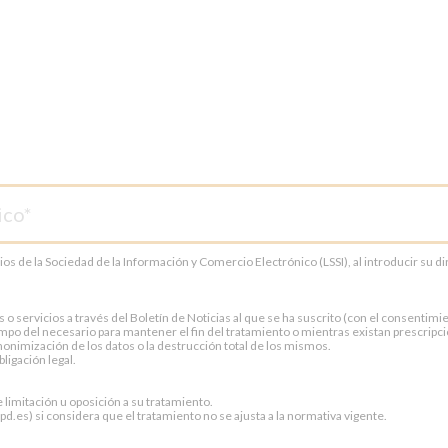
cios de la Sociedad de la Información y Comercio Electrónico (LSSI), al introducir su 
servicios a través del Boletín de Noticias al que se ha suscrito (con el consentimien
po del necesario para mantener el fin del tratamiento o mientras existan prescripci
onimización de los datos o la destrucción total de los mismos.
ligación legal.
e limitación u oposición a su tratamiento.
.es) si considera que el tratamiento no se ajusta a la normativa vigente.