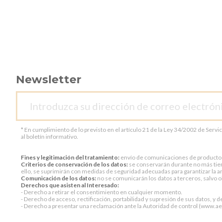
Newsletter
* En cumplimiento de lo previsto en el artículo 21 de la Ley 34/2002 de Servi
al boletín informativo.
Fines y legitimación del tratamiento:
envío de comunicaciones de productos o 
Criterios de conservación de los datos:
se conservarán durante no más tiem
ello, se suprimirán con medidas de seguridad adecuadas para garantizar la an
Comunicación de los datos:
no se comunicarán los datos a terceros, salvo ob
Derechos que asisten al Interesado:
- Derecho a retirar el consentimiento en cualquier momento.
- Derecho de acceso, rectificación, portabilidad y supresión de sus datos, y d
- Derecho a presentar una reclamación ante la Autoridad de control (www.aepd