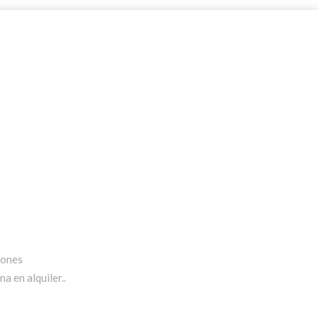
iones
a en alquiler..