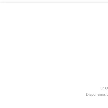
En O
Disponemos de 