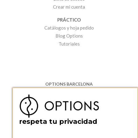
Crear mi cuenta
PRÁCTICO
Catálogos y hoja pedido
Blog Options
Tutoriales
OPTIONS BARCELONA
P.I. Can Bernades-Subirà, C/ Ripollès, 12
08130 Santa Perpetua de Moguda, Barcelona
ESPAñA
Teléfono:
+34 935 724 041
respeta tu privacidad
OPTIONS BARCELONA SHOWROOM
c/ Laforja, 102
08021 BARCELONA