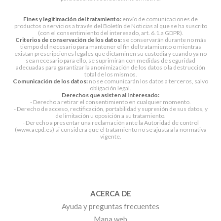
Fines y legitimación del tratamiento:
envío de comunicaciones de
productos o servicios a través del Boletín de Noticias al que se ha suscrito
(con el consentimiento del interesado, art. 6.1.a GDPR).
Criterios de conservación de los datos:
se conservarán durante no más
tiempo del necesario para mantener el fin del tratamiento o mientras
existan prescripciones legales que dictaminen su custodia y cuando ya no
sea necesario para ello, se suprimirán con medidas de seguridad
adecuadas para garantizar la anonimización de los datos o la destrucción
total de los mismos.
Comunicación de los datos:
no se comunicarán los datos a terceros, salvo
obligación legal.
Derechos que asisten al Interesado:
- Derecho a retirar el consentimiento en cualquier momento.
- Derecho de acceso, rectificación, portabilidad y supresión de sus datos, y
de limitación u oposición a su tratamiento.
- Derecho a presentar una reclamación ante la Autoridad de control
(www.aepd.es) si considera que el tratamiento no se ajusta a la normativa
vigente.
ACERCA DE
Ayuda y preguntas frecuentes
Mapa web