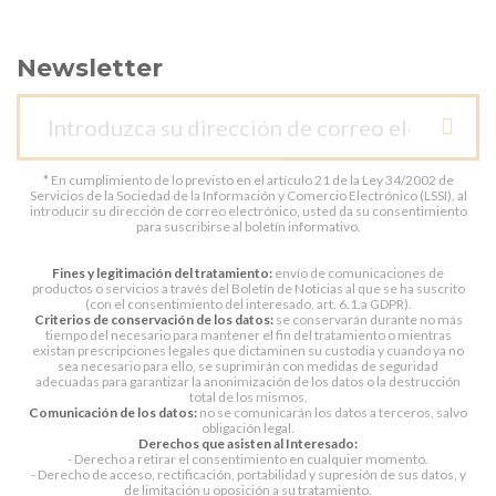
Newsletter
* En cumplimiento de lo previsto en el artículo 21 de la Ley 34/2002 de
Servicios de la Sociedad de la Información y Comercio Electrónico (LSSI), al
introducir su dirección de correo electrónico, usted da su consentimiento
para suscribirse al boletín informativo.
Fines y legitimación del tratamiento:
envío de comunicaciones de
productos o servicios a través del Boletín de Noticias al que se ha suscrito
(con el consentimiento del interesado, art. 6.1.a GDPR).
Criterios de conservación de los datos:
se conservarán durante no más
tiempo del necesario para mantener el fin del tratamiento o mientras
existan prescripciones legales que dictaminen su custodia y cuando ya no
sea necesario para ello, se suprimirán con medidas de seguridad
adecuadas para garantizar la anonimización de los datos o la destrucción
total de los mismos.
Comunicación de los datos:
no se comunicarán los datos a terceros, salvo
obligación legal.
Derechos que asisten al Interesado:
- Derecho a retirar el consentimiento en cualquier momento.
- Derecho de acceso, rectificación, portabilidad y supresión de sus datos, y
de limitación u oposición a su tratamiento.