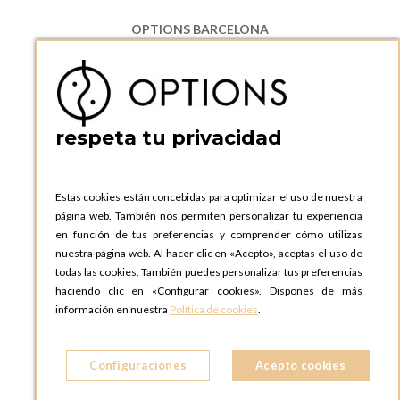
OPTIONS BARCELONA
P.I. Can Bernades-Subirà, C/ Ripollès, 12
08130 Santa Perpetua de Moguda, Barcelona
ESPAñA
Teléfono:
+34 935 724 041
respeta tu privacidad
OPTIONS BARCELONA SHOWROOM
c/ Laforja, 102
08021 BARCELONA
Estas cookies están concebidas para optimizar el uso de nuestra
ESPAñA
página web. También nos permiten personalizar tu experiencia
Teléfono:
+34 935 724 041
en función de tus preferencias y comprender cómo utilizas
nuestra página web. Al hacer clic en «Acepto», aceptas el uso de
OPTIONS MADRID
todas las cookies. También puedes personalizar tus preferencias
C. Lucio Emilio Cándido, 6,
haciendo clic en «Configurar cookies». Dispones de más
28803 Alcalá de Henares, Madrid
información en nuestra
Política de cookies
.
ESPAñA
Teléfono:
+34 918 300 344
Configuraciones
Acepto cookies
OPTIONS MADRID SHOWROOM
C/ Bárbara de Braganza, 2