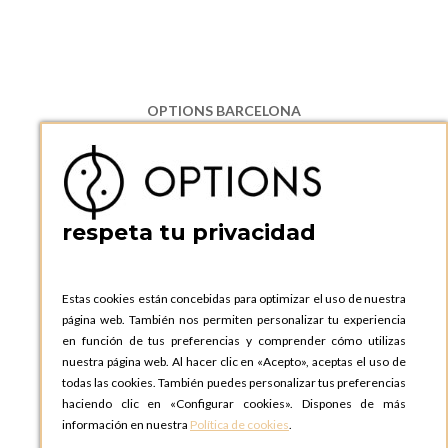
OPTIONS BARCELONA
P.I. Can Bernades-Subirà, C/ Ripollès, 12
08130 Santa Perpetua de Moguda, Barcelona
ESPAñA
Teléfono:
+34 935 724 041
respeta tu privacidad
OPTIONS BARCELONA SHOWROOM
c/ Laforja, 102
08021 BARCELONA
Estas cookies están concebidas para optimizar el uso de nuestra
ESPAñA
página web. También nos permiten personalizar tu experiencia
Teléfono:
+34 935 724 041
en función de tus preferencias y comprender cómo utilizas
nuestra página web. Al hacer clic en «Acepto», aceptas el uso de
OPTIONS MADRID
todas las cookies. También puedes personalizar tus preferencias
C. Lucio Emilio Cándido, 6,
haciendo clic en «Configurar cookies». Dispones de más
28803 Alcalá de Henares, Madrid
información en nuestra
Política de cookies
.
ESPAñA