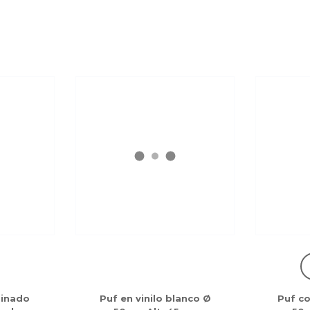
minado
Puf en vinilo blanco Ø
Puf c