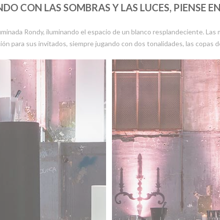
O CON LAS SOMBRAS Y LAS LUCES, PIENSE E
uminada Rondy, iluminando el espacio de un blanco resplandeciente. Las 
ión para sus invitados, siempre jugando con dos tonalidades, las copas de