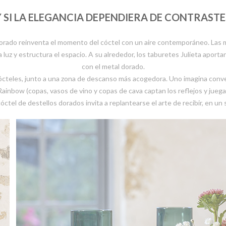
Y SI LA ELEGANCIA DEPENDIERA DE CONTRASTE
 dorado reinventa el momento del cóctel con un aire contemporáneo. Las 
a luz y estructura el espacio. A su alrededor, los taburetes Julieta aport
con el metal dorado.
cteles, junto a una zona de descanso más acogedora. Uno imagina conv
Rainbow (copas, vasos de vino y copas de cava captan los reflejos y juega
tel de destellos dorados invita a replantearse el arte de recibir, en un su