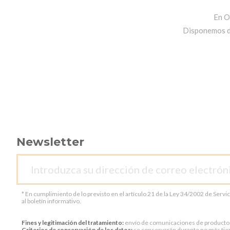
En O
Disponemos de 
Newsletter
* En cumplimiento de lo previsto en el artículo 21 de la Ley 34/2002 de Servi
al boletín informativo.
Fines y legitimación del tratamiento:
envío de comunicaciones de productos o 
Criterios de conservación de los datos:
se conservarán durante no más tiem