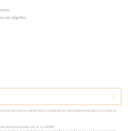
iones
a en alquiler..
dirección de correo electrónico, usted da su consentimiento para suscribirse
to del interesado, art. 6.1.a GDPR).
ones legales que dictaminen su custodia y cuando ya no sea necesario para