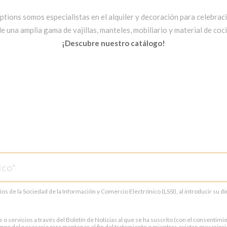
ptions somos especialistas en el alquiler y decoración para celebrac
una amplia gama de vajillas, manteles, mobiliario y material de cocin
¡Descubre nuestro catálogo!
cios de la Sociedad de la Información y Comercio Electrónico (LSSI), al introducir su 
servicios a través del Boletín de Noticias al que se ha suscrito (con el consentimien
po del necesario para mantener el fin del tratamiento o mientras existan prescripci