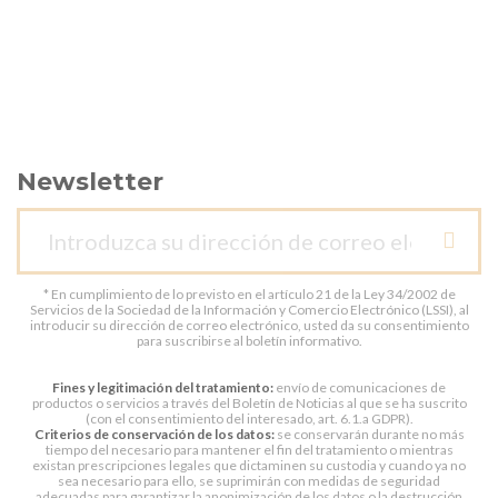
Newsletter
* En cumplimiento de lo previsto en el artículo 21 de la Ley 34/2002 de
Servicios de la Sociedad de la Información y Comercio Electrónico (LSSI), al
introducir su dirección de correo electrónico, usted da su consentimiento
para suscribirse al boletín informativo.
Fines y legitimación del tratamiento:
envío de comunicaciones de
productos o servicios a través del Boletín de Noticias al que se ha suscrito
(con el consentimiento del interesado, art. 6.1.a GDPR).
Criterios de conservación de los datos:
se conservarán durante no más
tiempo del necesario para mantener el fin del tratamiento o mientras
existan prescripciones legales que dictaminen su custodia y cuando ya no
sea necesario para ello, se suprimirán con medidas de seguridad
adecuadas para garantizar la anonimización de los datos o la destrucción