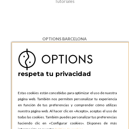
Tutoriales
OPTIONS BARCELONA
P.I. Can Bernades-Subirà, C/ Ripollès, 12
08130 Santa Perpetua de Moguda, Barcelona
ESPAñA
Teléfono:
+34 935 724 041
respeta tu privacidad
OPTIONS BARCELONA SHOWROOM
c/ Laforja, 102
08021 BARCELONA
Estas cookies están concebidas para optimizar el uso de nuestra
ESPAñA
página web. También nos permiten personalizar tu experiencia
Teléfono:
+34 935 724 041
en función de tus preferencias y comprender cómo utilizas
nuestra página web. Al hacer clic en «Acepto», aceptas el uso de
OPTIONS MADRID
todas las cookies. También puedes personalizar tus preferencias
C. Lucio Emilio Cándido, 6,
haciendo clic en «Configurar cookies». Dispones de más
28803 Alcalá de Henares, Madrid