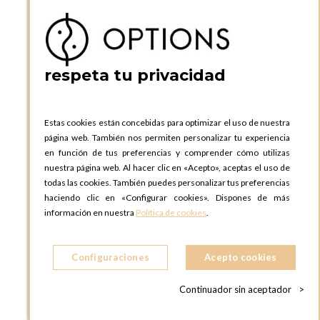
P.I. Can Bernades-Subirà, C/ Ripollès, 12
08130 Santa Perpetua de Moguda, Barcelona
ESPAñA
Teléfono:
+34 935 724 041
respeta tu privacidad
OPTIONS BARCELONA SHOWROOM
c/ Laforja, 102
08021 BARCELONA
Estas cookies están concebidas para optimizar el uso de nuestra
ESPAñA
página web. También nos permiten personalizar tu experiencia
Teléfono:
+34 935 724 041
en función de tus preferencias y comprender cómo utilizas
nuestra página web. Al hacer clic en «Acepto», aceptas el uso de
OPTIONS MADRID
todas las cookies. También puedes personalizar tus preferencias
C. Lucio Emilio Cándido, 6,
haciendo clic en «Configurar cookies». Dispones de más
28803 Alcalá de Henares, Madrid
información en nuestra
Política de cookies
.
ESPAñA
Teléfono:
+34 918 300 344
Configuraciones
Acepto cookies
OPTIONS MADRID SHOWROOM
C/ Bárbara de Braganza, 2
Continuador sin aceptador
>
28004 MADRID
ESPAñA