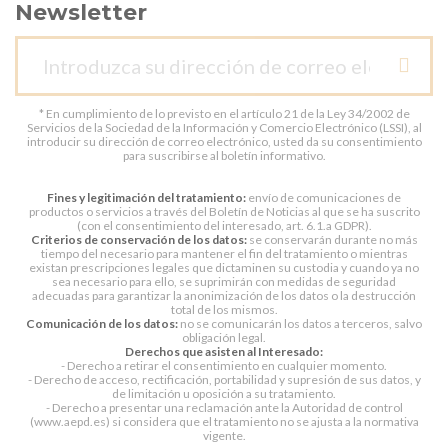
Newsletter
* En cumplimiento de lo previsto en el artículo 21 de la Ley 34/2002 de
Servicios de la Sociedad de la Información y Comercio Electrónico (LSSI), al
introducir su dirección de correo electrónico, usted da su consentimiento
para suscribirse al boletín informativo.
Fines y legitimación del tratamiento:
envío de comunicaciones de
productos o servicios a través del Boletín de Noticias al que se ha suscrito
(con el consentimiento del interesado, art. 6.1.a GDPR).
Criterios de conservación de los datos:
se conservarán durante no más
tiempo del necesario para mantener el fin del tratamiento o mientras
existan prescripciones legales que dictaminen su custodia y cuando ya no
sea necesario para ello, se suprimirán con medidas de seguridad
adecuadas para garantizar la anonimización de los datos o la destrucción
total de los mismos.
Comunicación de los datos:
no se comunicarán los datos a terceros, salvo
obligación legal.
Derechos que asisten al Interesado:
- Derecho a retirar el consentimiento en cualquier momento.
- Derecho de acceso, rectificación, portabilidad y supresión de sus datos, y
de limitación u oposición a su tratamiento.
- Derecho a presentar una reclamación ante la Autoridad de control
(www.aepd.es) si considera que el tratamiento no se ajusta a la normativa
vigente.