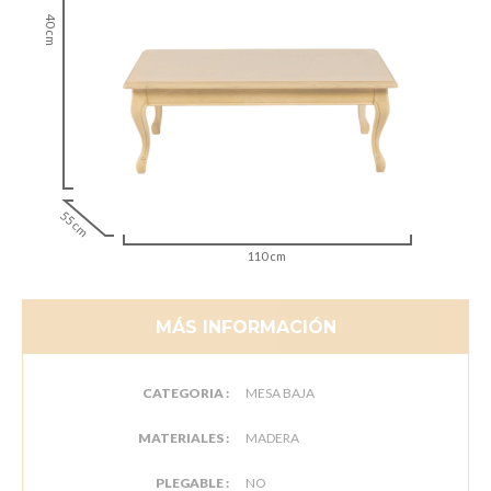
40 cm
55 cm
110 cm
MÁS INFORMACIÓN
CATEGORIA :
MESA BAJA
MATERIALES :
MADERA
PLEGABLE :
NO