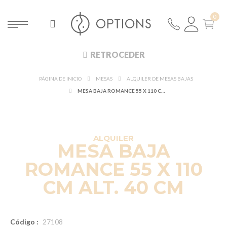
RETROCEDER
PÁGINA DE INICIO
MESAS
ALQUILER DE MESAS BAJAS
MESA BAJA ROMANCE 55 X 110 CM ALT. 40 CM
DESCUBRE EN 360°
¡NUEVO!
ALQUILER
MESA BAJA
ROMANCE 55 X 110
CM ALT. 40 CM
Código :
27108