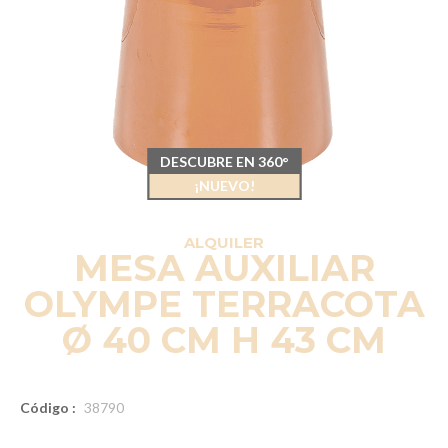
DESCUBRE EN 360°
¡NUEVO!
ALQUILER
MESA AUXILIAR
OLYMPE TERRACOTA
Ø 40 CM H 43 CM
Código :
38790