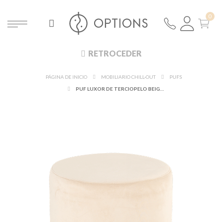
RETROCEDER
PÁGINA DE INICIO
MOBILIARIO CHILL-OUT
PUFS
PUF LUXOR DE TERCIOPELO BEIGE Ø 40 CM ALT. 45 CM