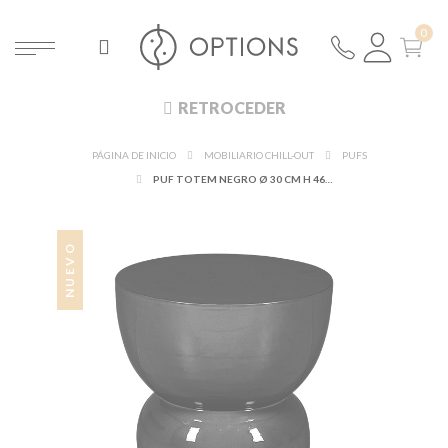
RETROCEDER
PÁGINA DE INICIO
MOBILIARIO CHILL-OUT
PUFS
PUF TOTEM NEGRO Ø 30 CM H 46 CM
NUEVO