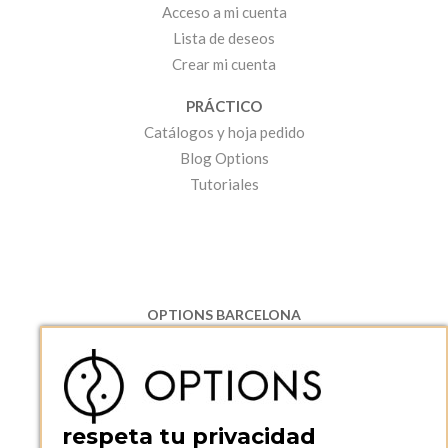
Acceso a mi cuenta
Lista de deseos
Crear mi cuenta
PRÁCTICO
Catálogos y hoja pedido
Blog Options
Tutoriales
OPTIONS BARCELONA
P.I. Can Bernades-Subirà, C/ Ripollès, 12
08130 Santa Perpetua de Moguda, Barcelona
ESPAñA
Teléfono:
+34 935 724 041
respeta tu privacidad
OPTIONS BARCELONA SHOWROOM