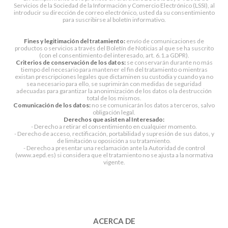
Servicios de la Sociedad de la Información y Comercio Electrónico (LSSI), al
introducir su dirección de correo electrónico, usted da su consentimiento
para suscribirse al boletín informativo.
Fines y legitimación del tratamiento:
envío de comunicaciones de
productos o servicios a través del Boletín de Noticias al que se ha suscrito
(con el consentimiento del interesado, art. 6.1.a GDPR).
Criterios de conservación de los datos:
se conservarán durante no más
tiempo del necesario para mantener el fin del tratamiento o mientras
existan prescripciones legales que dictaminen su custodia y cuando ya no
sea necesario para ello, se suprimirán con medidas de seguridad
adecuadas para garantizar la anonimización de los datos o la destrucción
total de los mismos.
Comunicación de los datos:
no se comunicarán los datos a terceros, salvo
obligación legal.
Derechos que asisten al Interesado:
- Derecho a retirar el consentimiento en cualquier momento.
- Derecho de acceso, rectificación, portabilidad y supresión de sus datos, y
de limitación u oposición a su tratamiento.
- Derecho a presentar una reclamación ante la Autoridad de control
(www.aepd.es) si considera que el tratamiento no se ajusta a la normativa
vigente.
ACERCA DE