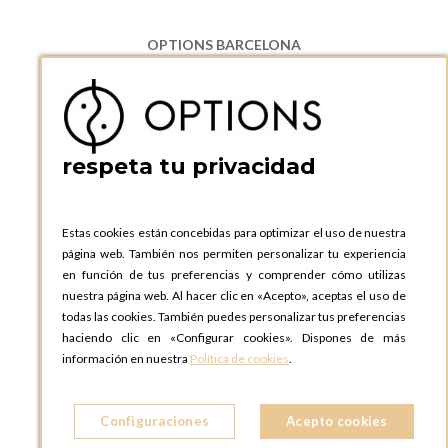
OPTIONS BARCELONA
P.I. Can Bernades-Subirà, C/ Ripollès, 12
08130 Santa Perpetua de Moguda, Barcelona
ESPAñA
Teléfono:
+34 935 724 041
respeta tu privacidad
OPTIONS BARCELONA SHOWROOM
c/ Laforja, 102
08021 BARCELONA
Estas cookies están concebidas para optimizar el uso de nuestra
ESPAñA
página web. También nos permiten personalizar tu experiencia
Teléfono:
+34 935 724 041
en función de tus preferencias y comprender cómo utilizas
nuestra página web. Al hacer clic en «Acepto», aceptas el uso de
OPTIONS MADRID
todas las cookies. También puedes personalizar tus preferencias
C. Lucio Emilio Cándido, 6,
haciendo clic en «Configurar cookies». Dispones de más
28803 Alcalá de Henares, Madrid
información en nuestra
Política de cookies
.
ESPAñA
Teléfono:
+34 918 300 344
Configuraciones
Acepto cookies
OPTIONS MADRID SHOWROOM