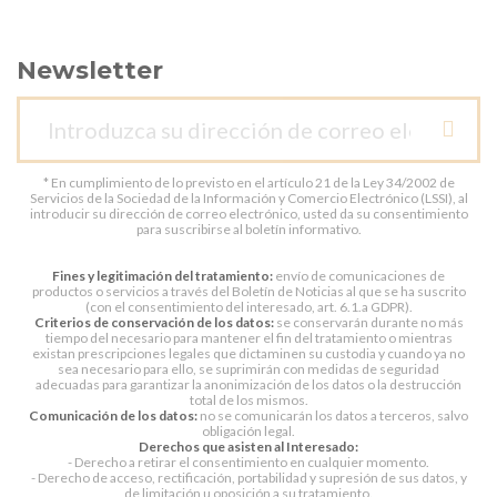
Newsletter
* En cumplimiento de lo previsto en el artículo 21 de la Ley 34/2002 de
Servicios de la Sociedad de la Información y Comercio Electrónico (LSSI), al
introducir su dirección de correo electrónico, usted da su consentimiento
para suscribirse al boletín informativo.
Fines y legitimación del tratamiento:
envío de comunicaciones de
productos o servicios a través del Boletín de Noticias al que se ha suscrito
(con el consentimiento del interesado, art. 6.1.a GDPR).
Criterios de conservación de los datos:
se conservarán durante no más
tiempo del necesario para mantener el fin del tratamiento o mientras
existan prescripciones legales que dictaminen su custodia y cuando ya no
sea necesario para ello, se suprimirán con medidas de seguridad
adecuadas para garantizar la anonimización de los datos o la destrucción
total de los mismos.
Comunicación de los datos:
no se comunicarán los datos a terceros, salvo
obligación legal.
Derechos que asisten al Interesado:
- Derecho a retirar el consentimiento en cualquier momento.
- Derecho de acceso, rectificación, portabilidad y supresión de sus datos, y
de limitación u oposición a su tratamiento.