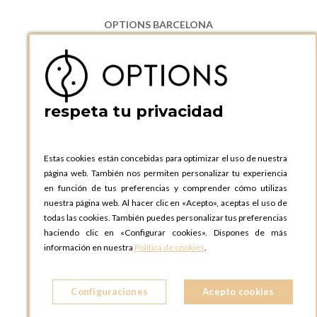
OPTIONS BARCELONA
P.I. Can Bernades-Subirà, C/ Ripollès, 12
08130 Santa Perpetua de Moguda, Barcelona
ESPAñA
Teléfono:
+34 935 724 041
respeta tu privacidad
OPTIONS BARCELONA SHOWROOM
c/ Laforja, 102
08021 BARCELONA
Estas cookies están concebidas para optimizar el uso de nuestra
ESPAñA
página web. También nos permiten personalizar tu experiencia
Teléfono:
+34 935 724 041
en función de tus preferencias y comprender cómo utilizas
nuestra página web. Al hacer clic en «Acepto», aceptas el uso de
OPTIONS MADRID
todas las cookies. También puedes personalizar tus preferencias
C. Lucio Emilio Cándido, 6,
haciendo clic en «Configurar cookies». Dispones de más
28803 Alcalá de Henares, Madrid
información en nuestra
Política de cookies
.
ESPAñA
Teléfono:
+34 918 300 344
Configuraciones
Acepto cookies
OPTIONS MADRID SHOWROOM
C/ Bárbara de Braganza, 2