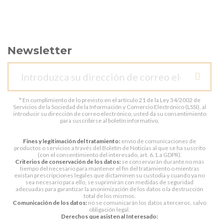
Newsletter
* En cumplimiento de lo previsto en el artículo 21 de la Ley 34/2002 de
Servicios de la Sociedad de la Información y Comercio Electrónico (LSSI), al
introducir su dirección de correo electrónico, usted da su consentimiento
para suscribirse al boletín informativo.
Fines y legitimación del tratamiento:
envío de comunicaciones de
productos o servicios a través del Boletín de Noticias al que se ha suscrito
(con el consentimiento del interesado, art. 6.1.a GDPR).
Criterios de conservación de los datos:
se conservarán durante no más
tiempo del necesario para mantener el fin del tratamiento o mientras
existan prescripciones legales que dictaminen su custodia y cuando ya no
sea necesario para ello, se suprimirán con medidas de seguridad
adecuadas para garantizar la anonimización de los datos o la destrucción
total de los mismos.
Comunicación de los datos:
no se comunicarán los datos a terceros, salvo
obligación legal.
Derechos que asisten al Interesado: