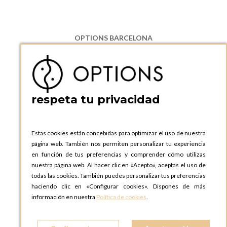
OPTIONS BARCELONA
P.I. Can Bernades-Subirà, C/ Ripollès, 12
08130 Santa Perpetua de Moguda, Barcelona
ESPAñA
Teléfono:
+34 935 724 041
respeta tu privacidad
OPTIONS BARCELONA SHOWROOM
c/ Laforja, 102
08021 BARCELONA
Estas cookies están concebidas para optimizar el uso de nuestra
ESPAñA
página web. También nos permiten personalizar tu experiencia
Teléfono:
+34 935 724 041
en función de tus preferencias y comprender cómo utilizas
nuestra página web. Al hacer clic en «Acepto», aceptas el uso de
OPTIONS MADRID
todas las cookies. También puedes personalizar tus preferencias
C. Lucio Emilio Cándido, 6,
haciendo clic en «Configurar cookies». Dispones de más
28803 Alcalá de Henares, Madrid
información en nuestra
Política de cookies
.
ESPAñA
Teléfono:
+34 918 300 344