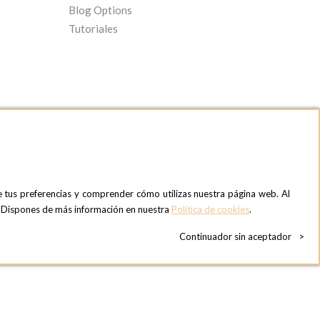
Blog Options
Tutoriales
e tus preferencias y comprender cómo utilizas nuestra página web. Al
OPTIONS MADRID SHOWROOM
». Dispones de más información en nuestra
Política de cookies
.
C/ Bárbara de Braganza, 2
28004 MADRID
Continuador sin aceptador
>
ESPAñA
Teléfono:
+34 918 300 344