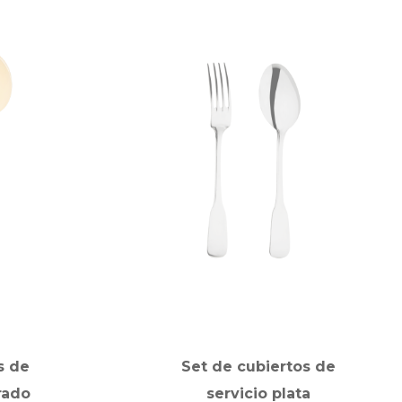
s de
Set de cubiertos de
rado
servicio plata