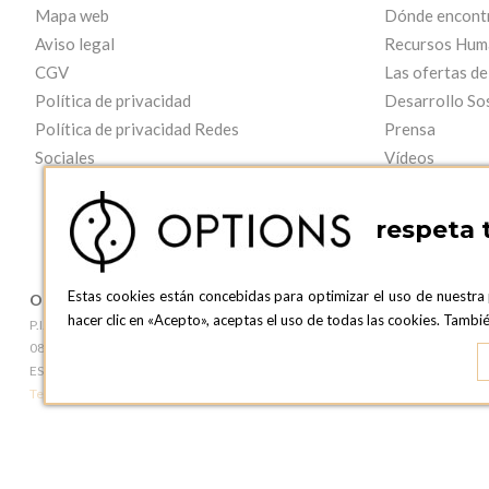
Mapa web
Dónde encont
Aviso legal
Recursos Hum
CGV
Las ofertas de
Política de privacidad
Desarrollo So
Política de privacidad Redes
Prensa
Sociales
Vídeos
respeta 
Estas cookies están concebidas para optimizar el uso de nuestra
OPTIONS BARCELONA
OPTIONS B
hacer clic en «Acepto», aceptas el uso de todas las cookies. Tamb
P.I. Can Bernades-Subirà, C/ Ripollès, 12
c/ Laforja, 102
08130 Santa Perpetua de Moguda, Barcelona
08021 BARCEL
ESPAñA
ESPAñA
Teléfono:
+34 935 724 041
Teléfono:
+34 93