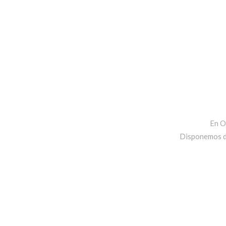
En O
Disponemos de 