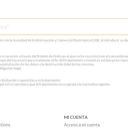
cios de la Sociedad de la Información y Comercio Electrónico (LSSI), al introducir su 
servicios a través del Boletín de Noticias al que se ha suscrito (con el consentimien
po del necesario para mantener el fin del tratamiento o mientras existan prescripci
onimización de los datos o la destrucción total de los mismos.
ligación legal.
e limitación u oposición a su tratamiento.
.es) si considera que el tratamiento no se ajusta a la normativa vigente.
MI CUENTA
tions
Acceso a mi cuenta