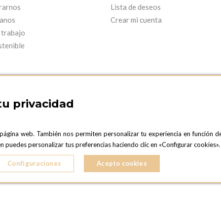
rarnos
Lista de deseos
anos
Crear mi cuenta
 trabajo
stenible
tu privacidad
 página web. También nos permiten personalizar tu experiencia en función d
ARCELONA SHOWROOM
OPTIONS MADRID
ién puedes personalizar tus preferencias haciendo clic en «Configurar cookies
C. Lucio Emilio Cándido, 6,
ONA
28803 Alcalá de Henares, Madrid
Configuraciones
Acepto cookies
ESPAñA
5 724 041
Teléfono:
+34 918 300 344