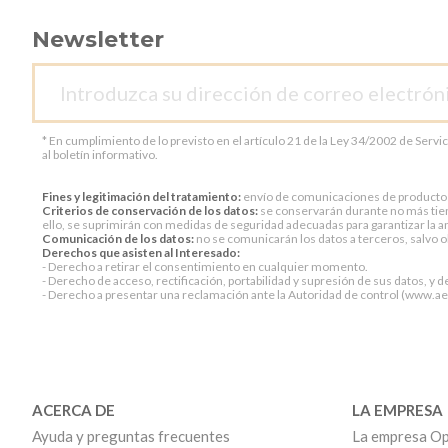
Newsletter
* En cumplimiento de lo previsto en el artículo 21 de la Ley 34/2002 de Servi
al boletín informativo.
Fines y legitimación del tratamiento:
envío de comunicaciones de productos o 
Criterios de conservación de los datos:
se conservarán durante no más tiem
ello, se suprimirán con medidas de seguridad adecuadas para garantizar la an
Comunicación de los datos:
no se comunicarán los datos a terceros, salvo ob
Derechos que asisten al Interesado:
- Derecho a retirar el consentimiento en cualquier momento.
- Derecho de acceso, rectificación, portabilidad y supresión de sus datos, y d
- Derecho a presentar una reclamación ante la Autoridad de control (www.aepd
ACERCA DE
LA EMPRESA
Ayuda y preguntas frecuentes
La empresa Op