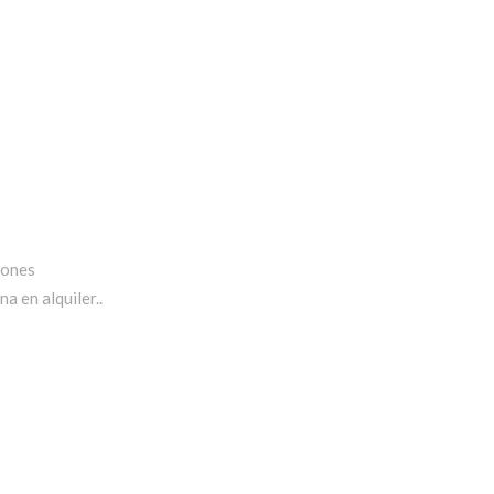
iones
a en alquiler..