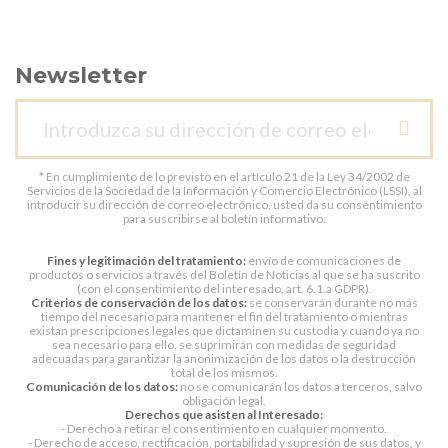
Newsletter
* En cumplimiento de lo previsto en el artículo 21 de la Ley 34/2002 de
Servicios de la Sociedad de la Información y Comercio Electrónico (LSSI), al
introducir su dirección de correo electrónico, usted da su consentimiento
para suscribirse al boletín informativo.
Fines y legitimación del tratamiento:
envío de comunicaciones de
productos o servicios a través del Boletín de Noticias al que se ha suscrito
(con el consentimiento del interesado, art. 6.1.a GDPR).
Criterios de conservación de los datos:
se conservarán durante no más
tiempo del necesario para mantener el fin del tratamiento o mientras
existan prescripciones legales que dictaminen su custodia y cuando ya no
sea necesario para ello, se suprimirán con medidas de seguridad
adecuadas para garantizar la anonimización de los datos o la destrucción
total de los mismos.
Comunicación de los datos:
no se comunicarán los datos a terceros, salvo
obligación legal.
Derechos que asisten al Interesado:
- Derecho a retirar el consentimiento en cualquier momento.
- Derecho de acceso, rectificación, portabilidad y supresión de sus datos, y