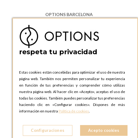
OPTIONS BARCELONA
P.I. Can Bernades-Subirà, C/ Ripollès, 12
08130 Santa Perpetua de Moguda, Barcelona
ESPAñA
Teléfono:
+34 935 724 041
respeta tu privacidad
OPTIONS BARCELONA SHOWROOM
c/ Laforja, 102
08021 BARCELONA
Estas cookies están concebidas para optimizar el uso de nuestra
ESPAñA
página web. También nos permiten personalizar tu experiencia
Teléfono:
+34 935 724 041
en función de tus preferencias y comprender cómo utilizas
nuestra página web. Al hacer clic en «Acepto», aceptas el uso de
OPTIONS MADRID
todas las cookies. También puedes personalizar tus preferencias
C. Lucio Emilio Cándido, 6,
haciendo clic en «Configurar cookies». Dispones de más
28803 Alcalá de Henares, Madrid
información en nuestra
Política de cookies
.
ESPAñA
Teléfono:
+34 918 300 344
Configuraciones
Acepto cookies
OPTIONS MADRID SHOWROOM