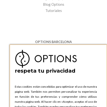
Blog Options
Tutoriales
OPTIONS BARCELONA
P.I. Can Bernades-Subirà, C/ Ripollès, 12
08130 Santa Perpetua de Moguda, Barcelona
ESPAñA
Teléfono:
+34 935 724 041
respeta tu privacidad
OPTIONS BARCELONA SHOWROOM
c/ Laforja, 102
08021 BARCELONA
Estas cookies están concebidas para optimizar el uso de nuestra
ESPAñA
página web. También nos permiten personalizar tu experiencia
Teléfono:
+34 935 724 041
en función de tus preferencias y comprender cómo utilizas
nuestra página web. Al hacer clic en «Acepto», aceptas el uso de
OPTIONS MADRID
todas las cookies. También puedes personalizar tus preferencias